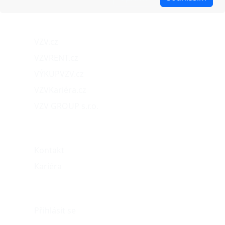
Naše projekty
VZV.cz
VZVRENT.cz
VÝKUPVZV.cz
VZVKariéra.cz
VZV GROUP s.r.o.
O nás
Kontakt
Kariéra
Můj účet
Přihlásit se