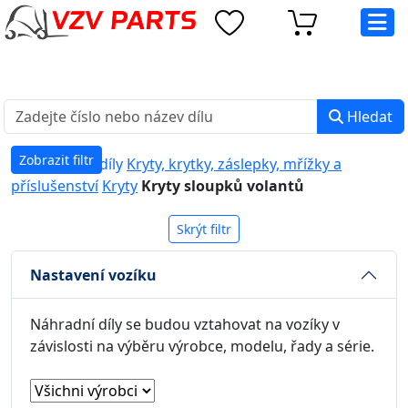
eshop@vzvparts.cz
+420 461 040 000
PO-PÁ: 8:00 - 16:00
Hledat
Zobrazit filtr
Náhradní díly
Kryty, krytky, záslepky, mřížky a
příslušenství
Kryty
Kryty sloupků volantů
Skrýt filtr
Nastavení vozíku
Náhradní díly se budou vztahovat na vozíky v
závislosti na výběru výrobce, modelu, řady a série.