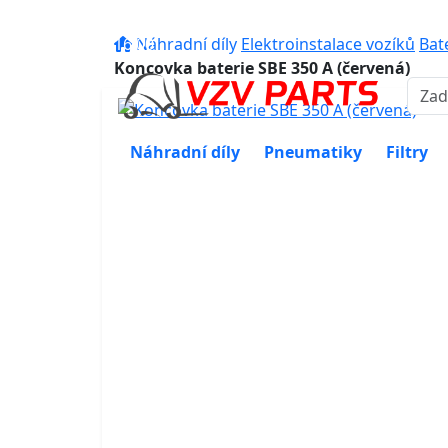
eshop@vzvparts.cz
+420 461 04
16:00
Náhradní díly
Elektroinstalace vozíků
Bat
Koncovka baterie SBE 350 A (červená)
Náhradní díly
Pneumatiky
Filtry