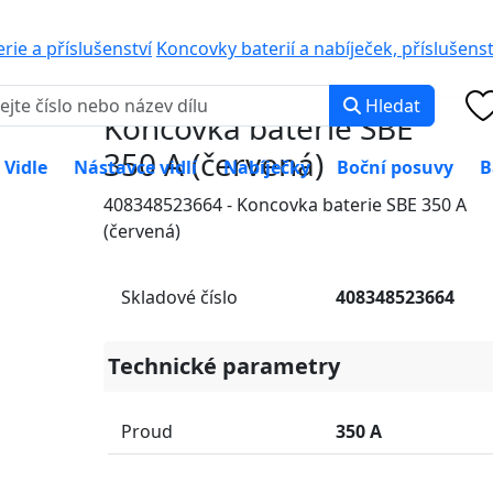
0 000
PO-PÁ: 8:00 -
erie a příslušenství
Koncovky baterií a nabíječek, příslušenst
Hledat
Koncovka baterie SBE
350 A (červená)
Vidle
Nástavce vidlí
Nabíječky
Boční posuvy
B
408348523664 - Koncovka baterie SBE 350 A
(červená)
Skladové číslo
408348523664
Technické parametry
Proud
350 A