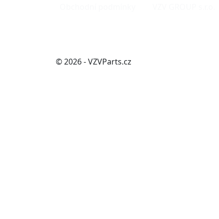
Obchodní podmínky
VZV GROUP s.r.o.
© 2026 - VZVParts.cz