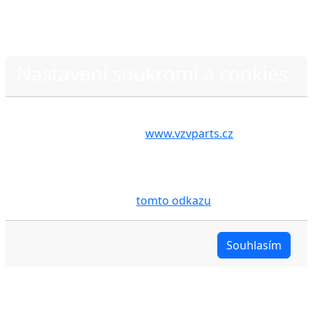
Nastavení soukromí a cookies
Zásady ochrany osobních údajů
Volbou příslušné možnosti vyslovujete souhlas s tím,
aby internetové stránky
www.vzvparts.cz
využívaly
na Vašem zařízení soubory cookies, a to zejména za
účelem usnadnění využívání internetových stránek,
pro analýzu údajů a marketingové účely. Blíže je o
cookies pojednáno na
tomto odkazu
.
Upravit
Souhlasím