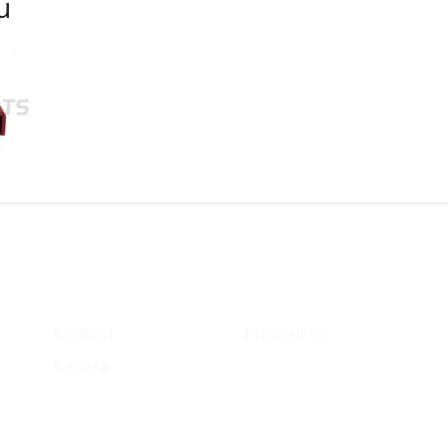
u
O nás
Můj účet
Kontakt
Přihlásit se
Kariéra