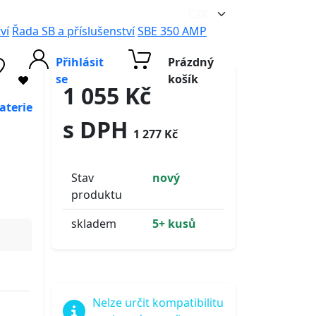
ví
Řada SB a příslušenství
SBE 350 AMP
Přihlásit
Prázdný
se
košík
1 055 Kč
aterie
s DPH
1 277 Kč
Stav
nový
produktu
skladem
5+ kusů
Nelze určit kompatibilitu