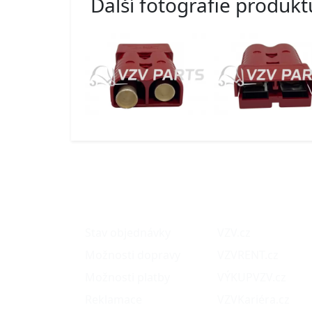
Další fotografie produkt
O nákupu
Naše projekty
Stav objednávky
VZV.cz
Možnosti dopravy
VZVRENT.cz
Možnosti platby
VÝKUPVZV.cz
Reklamace
VZVKariéra.cz