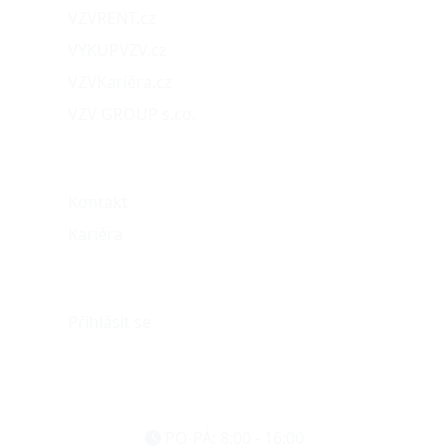
VZVRENT.cz
VÝKUPVZV.cz
VZVKariéra.cz
VZV GROUP s.r.o.
O nás
Kontakt
Kariéra
Můj účet
Přihlásit se
eshop@vzvparts.cz
+420 461 040 000
PO-PÁ: 8:00 - 16:00