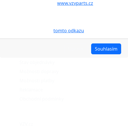
aby internetové stránky
www.vzvparts.cz
využívaly na
Vašem zařízení soubory cookies, a to zejména za
účelem usnadnění využívání internetových stránek,
pro analýzu údajů a marketingové účely. Blíže je o
cookies pojednáno na
tomto odkazu
.
O nákupu
Upravit
Souhlasím
Stav objednávky
Možnosti dopravy
Možnosti platby
Reklamace
Obchodní podmínky
Naše projekty
VZV.cz