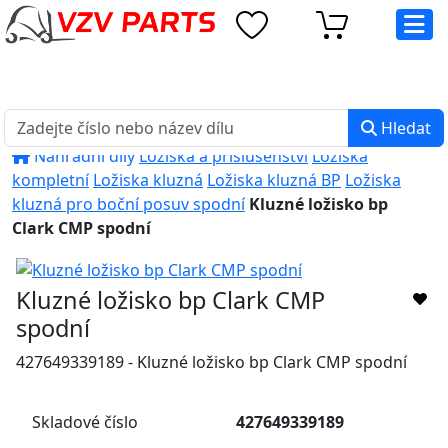
eshop@vzvparts.cz
+420 461 040 000
PO-PÁ: 8:00 - 16:00
Hledat
Náhradní díly
Ložiska a příslušenství
Ložiska
kompletní
Ložiska kluzná
Ložiska kluzná BP
Ložiska
kluzná pro boční posuv spodní
Kluzné ložisko bp
Clark CMP spodní
Kluzné ložisko bp Clark CMP
spodní
427649339189 - Kluzné ložisko bp Clark CMP spodní
Skladové číslo
427649339189