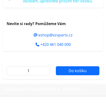
vozíkem, upřesněte prosím filtr vozíku.
Nevíte si rady? Pomůžeme Vám
eshop@vzvparts.cz
+420 461 040 000
Do košíku
Nastavení soukromí a cookies
Další fotografie produktu
Volbou příslušné možnosti vyslovujete souhlas s tím,