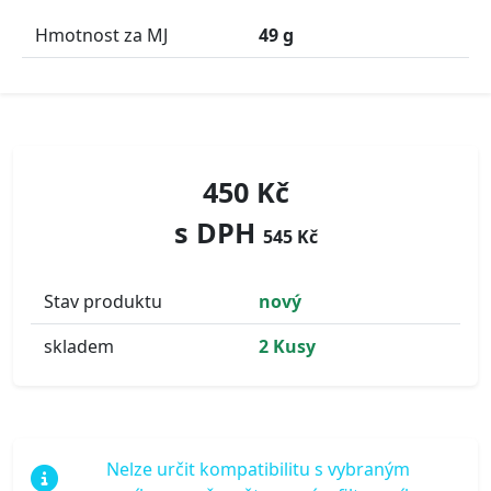
Hmotnost za MJ
49 g
450 Kč
s DPH
545 Kč
Stav produktu
nový
skladem
2 Kusy
Nelze určit kompatibilitu s vybraným