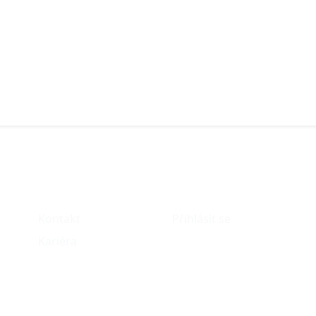
O nás
Můj účet
Kontakt
Přihlásit se
Kariéra