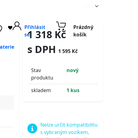
Přihlásit
Prázdný
1 318 Kč
se
košík
s DPH
aterie
1 595 Kč
Stav
nový
produktu
skladem
1 kus
Nelze určit kompatibilitu
s vybraným vozíkem,