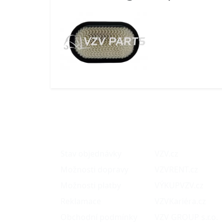
O nákupu
Naše projekty
Stav objednávky
VZV.cz
Možnosti dopravy
VZVRENT.cz
Možnosti platby
VÝKUPVZV.cz
Reklamace
VZVKariéra.cz
Obchodní podmínky
VZV GROUP s.r.o.