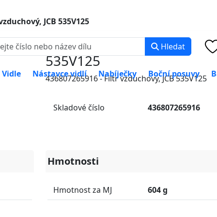
0 000
PO-PÁ: 8:00 -
 vzduchový, JCB 535V125
Filtr vzduchový, JCB
Hledat
535V125
Vidle
Nástavce vidlí
Nabíječky
Boční posuvy
B
436807265916 - Filtr vzduchový, JCB 535V125
Skladové číslo
436807265916
Hmotnosti
Hmotnost za MJ
604 g