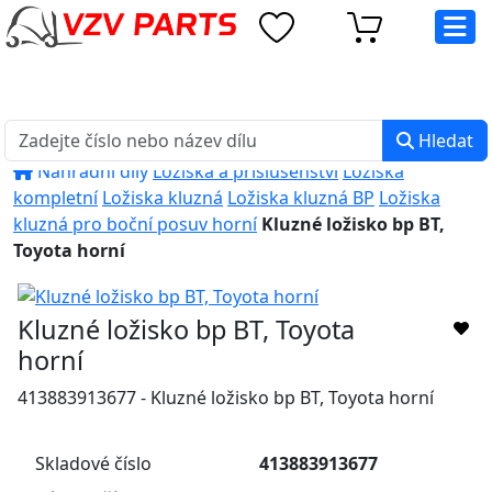
eshop@vzvparts.cz
+420 461 040 000
PO-PÁ: 8:00 - 16:00
Hledat
Náhradní díly
Ložiska a příslušenství
Ložiska
kompletní
Ložiska kluzná
Ložiska kluzná BP
Ložiska
kluzná pro boční posuv horní
Kluzné ložisko bp BT,
Toyota horní
Kluzné ložisko bp BT, Toyota
horní
413883913677 - Kluzné ložisko bp BT, Toyota horní
Skladové číslo
413883913677