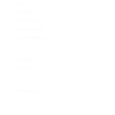
VZV.cz
VZVRENT.cz
VÝKUPVZV.cz
VZVKariéra.cz
VZV GROUP s.r.o.
O nás
Kontakt
Kariéra
Můj účet
Přihlásit se
eshop@vzvparts.cz
+420 461 040 000