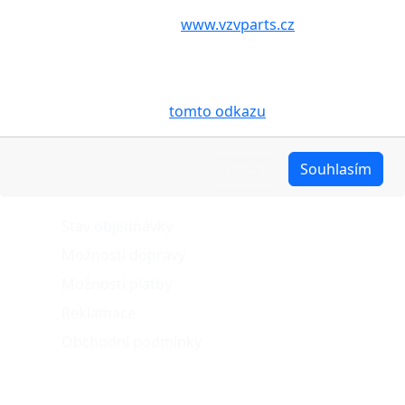
Volbou příslušné možnosti vyslovujete souhlas s tím,
aby internetové stránky
www.vzvparts.cz
využívaly na
Vašem zařízení soubory cookies, a to zejména za
účelem usnadnění využívání internetových stránek,
pro analýzu údajů a marketingové účely. Blíže je o
cookies pojednáno na
tomto odkazu
.
Upravit
Souhlasím
O nákupu
Stav objednávky
Možnosti dopravy
Možnosti platby
Reklamace
Obchodní podmínky
Naše projekty