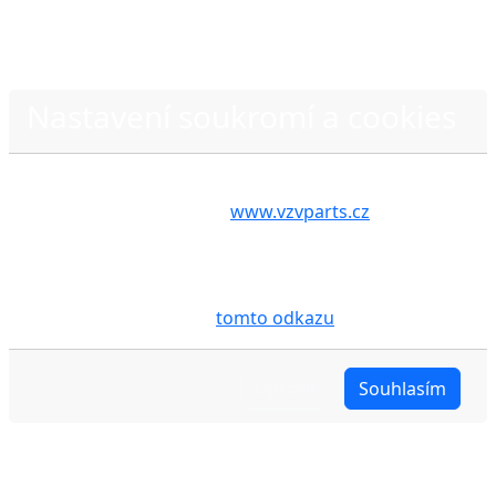
Nastavení soukromí a cookies
Zásady ochrany osobních údajů
Volbou příslušné možnosti vyslovujete souhlas s tím,
aby internetové stránky
www.vzvparts.cz
využívaly
na Vašem zařízení soubory cookies, a to zejména za
účelem usnadnění využívání internetových stránek,
pro analýzu údajů a marketingové účely. Blíže je o
cookies pojednáno na
tomto odkazu
.
Upravit
Souhlasím