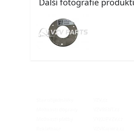
Další fotografie produkt
O nákupu
Naše projekty
Stav objednávky
VZV.cz
Možnosti dopravy
VZVRENT.cz
Možnosti platby
VÝKUPVZV.cz
Reklamace
VZVKariéra.cz