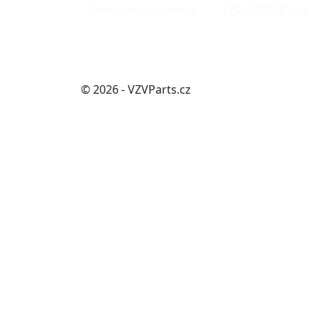
Obchodní podmínky
VZV GROUP s.r.o.
© 2026 - VZVParts.cz