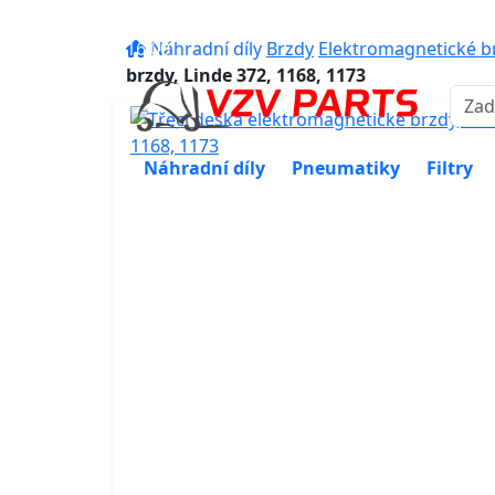
eshop@vzvparts.cz
+420 461 04
16:00
Náhradní díly
Brzdy
Elektromagnetické br
brzdy, Linde 372, 1168, 1173
Náhradní díly
Pneumatiky
Filtry