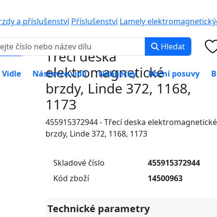
0 000
PO-PÁ: 8:00 -
zdy a příslušenství
Příslušenství
Lamely elektromagnetický
Hledat
Třecí deska
elektromagnetické
Vidle
Nástavce vidlí
Nabíječky
Boční posuvy
B
brzdy, Linde 372, 1168,
1173
455915372944 - Třecí deska elektromagnetické
brzdy, Linde 372, 1168, 1173
Skladové číslo
455915372944
Kód zboží
14500963
Technické parametry