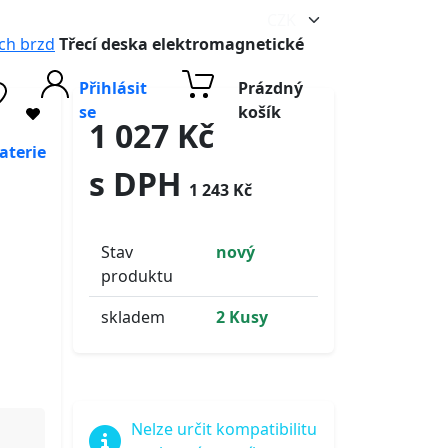
ch brzd
Třecí deska elektromagnetické
Přihlásit
Prázdný
se
košík
1 027 Kč
aterie
s DPH
1 243 Kč
Stav
nový
produktu
skladem
2 Kusy
Nelze určit kompatibilitu