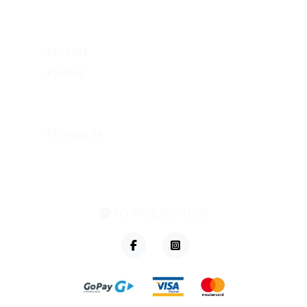
O nás
Kontakt
Kariéra
Můj účet
Přihlásit se
eshop@vzvparts.cz
+420 461 040 000
PO-PÁ: 8:00 - 16:00