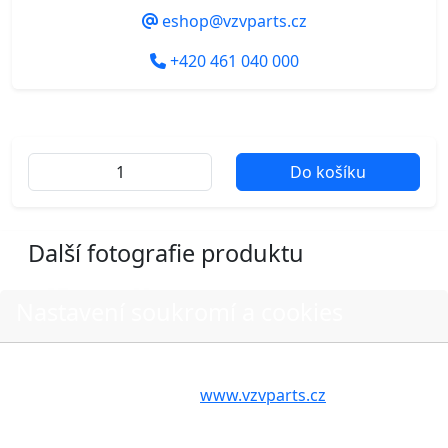
eshop@vzvparts.cz
+420 461 040 000
Do košíku
Další fotografie produktu
Nastavení soukromí a cookies
Volbou příslušné možnosti vyslovujete souhlas s tím,
aby internetové stránky
www.vzvparts.cz
využívaly na
Vašem zařízení soubory cookies, a to zejména za
účelem usnadnění využívání internetových stránek,