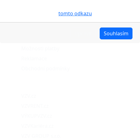
pro analýzu údajů a marketingové účely. Blíže je o
O nákupu
cookies pojednáno na
tomto odkazu
.
Stav objednávky
Upravit
Souhlasím
Možnosti dopravy
Možnosti platby
Reklamace
Obchodní podmínky
Naše projekty
VZV.cz
VZVRENT.cz
VÝKUPVZV.cz
VZVKariéra.cz
VZV GROUP s.r.o.