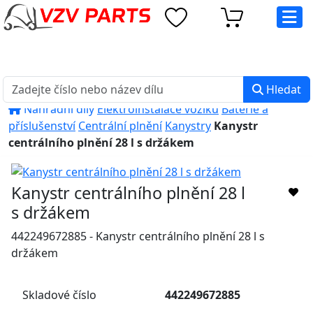
eshop@vzvparts.cz
+420 461 040 000
PO-PÁ: 8:00 - 16:00
Hledat
Náhradní díly
Elektroinstalace vozíků
Baterie a
příslušenství
Centrální plnění
Kanystry
Kanystr
centrálního plnění 28 l s držákem
Kanystr centrálního plnění 28 l
s držákem
442249672885 - Kanystr centrálního plnění 28 l s
držákem
Skladové číslo
442249672885