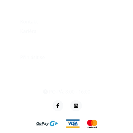
O nás
Kontakt
Kariéra
Můj účet
Přihlásit se
eshop@vzvparts.cz
+420 461 040 000
PO-PÁ: 8:00 - 16:00