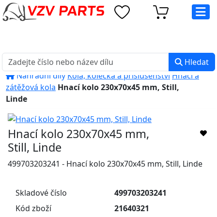
eshop@vzvparts.cz
+420 461 040 000
PO-PÁ: 8:00 - 16:00
Hledat
Náhradní díly
Kola, kolečka a příslušenství
Hnací a
zátěžová kola
Hnací kolo 230x70x45 mm, Still,
Linde
Hnací kolo 230x70x45 mm,
Still, Linde
499703203241 - Hnací kolo 230x70x45 mm, Still, Linde
Skladové číslo
499703203241
Kód zboží
21640321