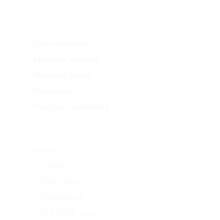
O nákupu
Stav objednávky
Možnosti dopravy
Možnosti platby
Reklamace
Obchodní podmínky
Naše projekty
VZV.cz
VZVRENT.cz
VÝKUPVZV.cz
VZVKariéra.cz
VZV GROUP s.r.o.