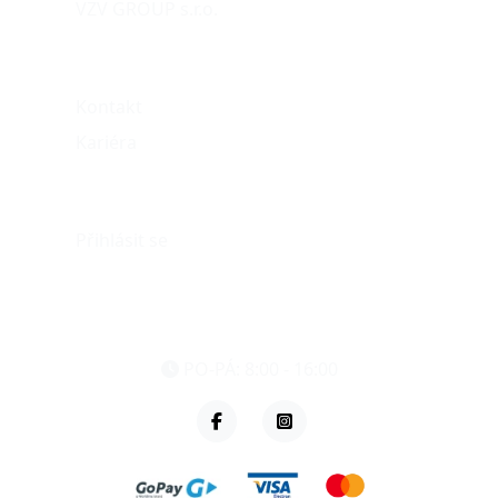
VZV GROUP s.r.o.
O nás
Kontakt
Kariéra
Můj účet
Přihlásit se
eshop@vzvparts.cz
+420 461 040 000
PO-PÁ: 8:00 - 16:00