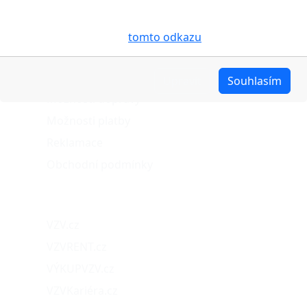
účelem usnadnění využívání internetových stránek,
pro analýzu údajů a marketingové účely. Blíže je o
cookies pojednáno na
tomto odkazu
.
O nákupu
Stav objednávky
Upravit
Souhlasím
Možnosti dopravy
Možnosti platby
Reklamace
Obchodní podmínky
Naše projekty
VZV.cz
VZVRENT.cz
VÝKUPVZV.cz
VZVKariéra.cz