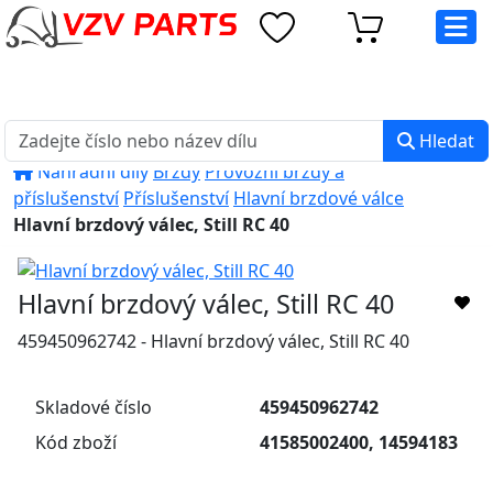
eshop@vzvparts.cz
+420 461 040 000
PO-PÁ: 8:00 - 16:00
Hledat
Náhradní díly
Brzdy
Provozní brzdy a
příslušenství
Příslušenství
Hlavní brzdové válce
Hlavní brzdový válec, Still RC 40
Hlavní brzdový válec, Still RC 40
459450962742 - Hlavní brzdový válec, Still RC 40
Skladové číslo
459450962742
Kód zboží
41585002400, 14594183