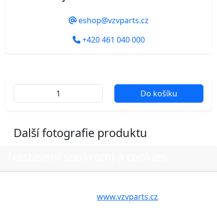
eshop@vzvparts.cz
+420 461 040 000
Do košíku
Další fotografie produktu
Nastavení soukromí a cookies
Volbou příslušné možnosti vyslovujete souhlas s tím,
aby internetové stránky
www.vzvparts.cz
využívaly na
Vašem zařízení soubory cookies, a to zejména za