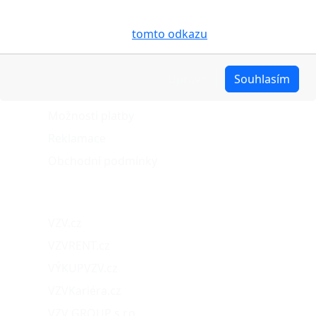
pro analýzu údajů a marketingové účely. Blíže je o
cookies pojednáno na
tomto odkazu
.
O nákupu
Stav objednávky
Upravit
Souhlasím
Možnosti dopravy
Možnosti platby
Reklamace
Obchodní podmínky
Naše projekty
VZV.cz
VZVRENT.cz
VÝKUPVZV.cz
VZVKariéra.cz
VZV GROUP s.r.o.