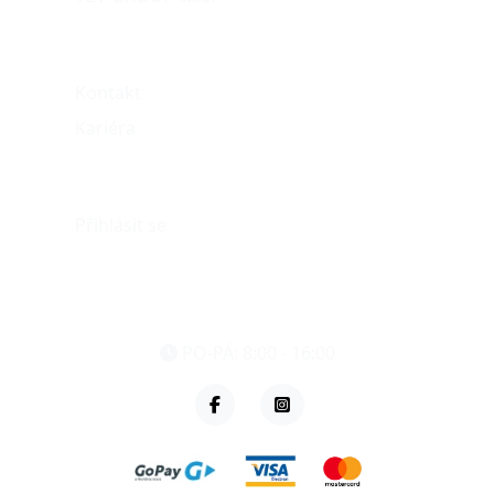
O nás
Kontakt
Kariéra
Můj účet
Přihlásit se
eshop@vzvparts.cz
+420 461 040 000
PO-PÁ: 8:00 - 16:00