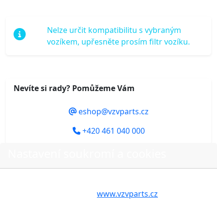
Nelze určit kompatibilitu s vybraným
vozíkem, upřesněte prosím filtr vozíku.
Nevíte si rady? Pomůžeme Vám
eshop@vzvparts.cz
+420 461 040 000
Nastavení soukromí a cookies
Volbou příslušné možnosti vyslovujete souhlas s tím,
Do košíku
aby internetové stránky
www.vzvparts.cz
využívaly na
Vašem zařízení soubory cookies, a to zejména za
účelem usnadnění využívání internetových stránek,