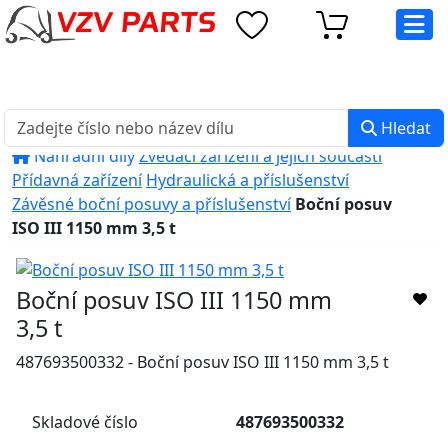
eshop@vzvparts.cz
+420 461 040 000
PO-PÁ: 8:00 - 16:00
Hledat
Náhradní díly
Zvedací zařízení a jejich součásti
Přídavná zařízení
Hydraulická a příslušenství
Závěsné boční posuvy a příslušenství
Boční posuv
ISO III 1150 mm 3,5 t
Boční posuv ISO III 1150 mm
3,5 t
487693500332 - Boční posuv ISO III 1150 mm 3,5 t
Skladové číslo
487693500332