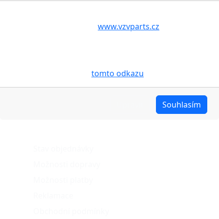
Další fotografie produktu
Volbou příslušné možnosti vyslovujete souhlas s tím,
aby internetové stránky
www.vzvparts.cz
využívaly na
Vašem zařízení soubory cookies, a to zejména za
účelem usnadnění využívání internetových stránek,
pro analýzu údajů a marketingové účely. Blíže je o
cookies pojednáno na
tomto odkazu
.
Upravit
Souhlasím
O nákupu
Stav objednávky
Možnosti dopravy
Možnosti platby
Reklamace
Obchodní podmínky