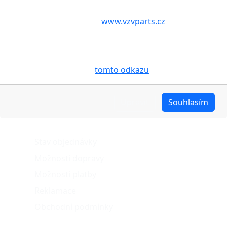
Volbou příslušné možnosti vyslovujete souhlas s tím,
aby internetové stránky
www.vzvparts.cz
využívaly na
Vašem zařízení soubory cookies, a to zejména za
účelem usnadnění využívání internetových stránek,
pro analýzu údajů a marketingové účely. Blíže je o
cookies pojednáno na
tomto odkazu
.
Upravit
Souhlasím
O nákupu
Stav objednávky
Možnosti dopravy
Možnosti platby
Reklamace
Obchodní podmínky
Naše projekty