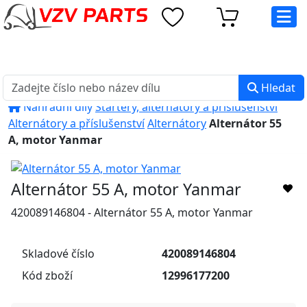
eshop@vzvparts.cz
+420 461 040 000
PO-PÁ: 8:00 - 16:00
Hledat
Náhradní díly
Startéry, alternátory a příslušenství
Alternátory a příslušenství
Alternátory
Alternátor 55
A, motor Yanmar
Alternátor 55 A, motor Yanmar
420089146804 - Alternátor 55 A, motor Yanmar
Skladové číslo
420089146804
Kód zboží
12996177200