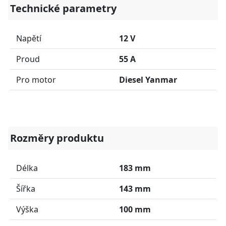
Technické parametry
Napětí
12 V
Proud
55 A
Pro motor
Diesel Yanmar
Rozměry produktu
Délka
183 mm
Šířka
143 mm
Výška
100 mm