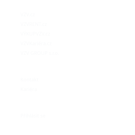
VZV.cz
VZVRENT.cz
VÝKUPVZV.cz
VZVKariéra.cz
VZV GROUP s.r.o.
O nás
Kontakt
Kariéra
Můj účet
Přihlásit se
eshop@vzvparts.cz