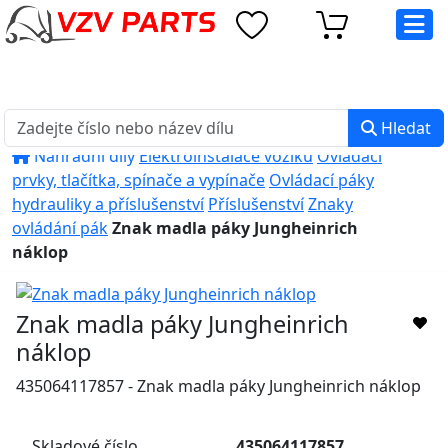
eshop@vzvparts.cz
+420 461 040 000
PO-PÁ: 8:00 - 16:00
Hledat
Náhradní díly
Elektroinstalace vozíků
Ovládací
prvky, tlačítka, spínače a vypínače
Ovládací páky
hydrauliky a příslušenství
Příslušenství
Znaky
ovládání pák
Znak madla páky Jungheinrich
náklop
Znak madla páky Jungheinrich
náklop
435064117857 - Znak madla páky Jungheinrich náklop
Skladové číslo
435064117857