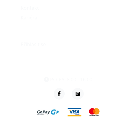
Kontakt
Kariéra
Můj účet
Přihlásit se
eshop@vzvparts.cz
+420 461 040 000
PO-PÁ: 8:00 - 16:00