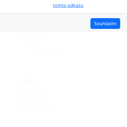
cookies pojednáno na
tomto odkazu
.
Stav objednávky
Možnosti dopravy
Upravit
Souhlasím
Možnosti platby
Reklamace
Obchodní podmínky
Naše projekty
VZV.cz
VZVRENT.cz
VÝKUPVZV.cz
VZVKariéra.cz
VZV GROUP s.r.o.
O nás