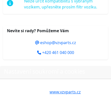
Nelze určit kompatibilitu s vybraným
vozíkem, upřesněte prosím filtr vozíku.
Nevíte si rady? Pomůžeme Vám
eshop@vzvparts.cz
+420 461 040 000
Nastavení soukromí a cookies
Do košíku
Volbou příslušné možnosti vyslovujete souhlas s tím,
aby internetové stránky
www.vzvparts.cz
využívaly na
Vašem zařízení soubory cookies, a to zejména za
účelem usnadnění využívání internetových stránek,
O nákupu
pro analýzu údajů a marketingové účely. Blíže je o