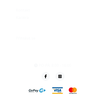
Kontakt
Kariéra
Můj účet
Přihlásit se
eshop@vzvparts.cz
+420 461 040 000
PO-PÁ: 8:00 - 16:00