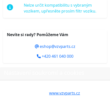
Nelze určit kompatibilitu s vybraným
vozíkem, upřesněte prosím filtr vozíku.
Nevíte si rady? Pomůžeme Vám
eshop@vzvparts.cz
+420 461 040 000
Nastavení soukromí a cookies
Do košíku
Volbou příslušné možnosti vyslovujete souhlas s tím,
aby internetové stránky
www.vzvparts.cz
využívaly na
Vašem zařízení soubory cookies, a to zejména za
účelem usnadnění využívání internetových stránek,