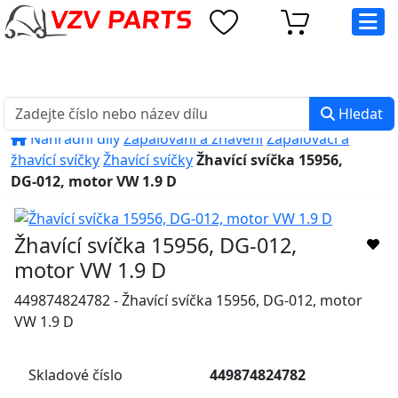
eshop@vzvparts.cz
+420 461 040 000
PO-PÁ: 8:00 - 16:00
Hledat
Náhradní díly
Zapalování a žhavení
Zapalovací a
žhavící svíčky
Žhavící svíčky
Žhavící svíčka 15956,
DG-012, motor VW 1.9 D
Žhavící svíčka 15956, DG-012,
motor VW 1.9 D
449874824782 - Žhavící svíčka 15956, DG-012, motor
VW 1.9 D
Skladové číslo
449874824782