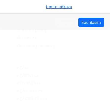
pro analýzu údajů a marketingové účely. Blíže je o
O nákupu
cookies pojednáno na
tomto odkazu
.
Stav objednávky
Možnosti dopravy
Upravit
Souhlasím
Možnosti platby
Reklamace
Obchodní podmínky
Naše projekty
VZV.cz
VZVRENT.cz
VÝKUPVZV.cz
VZVKariéra.cz
VZV GROUP s.r.o.
O nás