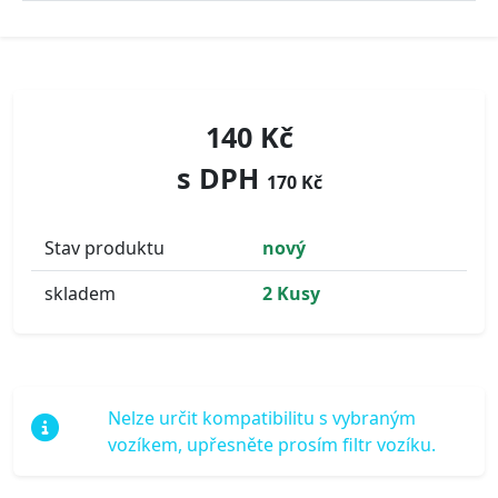
140 Kč
s DPH
170 Kč
Stav produktu
nový
skladem
2 Kusy
Nelze určit kompatibilitu s vybraným
vozíkem, upřesněte prosím filtr vozíku.