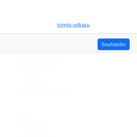
Vašem zařízení soubory cookies, a to zejména za
účelem usnadnění využívání internetových stránek,
pro analýzu údajů a marketingové účely. Blíže je o
cookies pojednáno na
tomto odkazu
.
O nákupu
Upravit
Souhlasím
Stav objednávky
Možnosti dopravy
Možnosti platby
Reklamace
Obchodní podmínky
Naše projekty
VZV.cz
VZVRENT.cz
VÝKUPVZV.cz