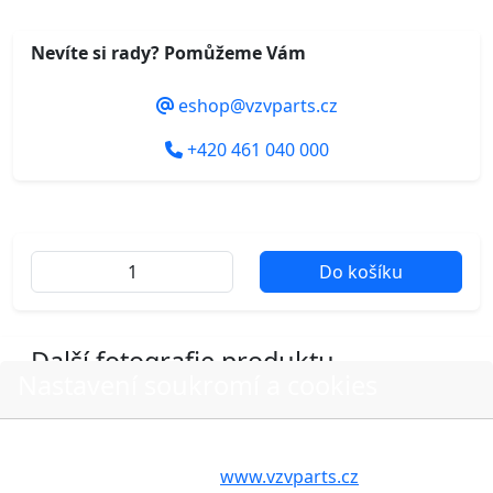
Nevíte si rady? Pomůžeme Vám
eshop@vzvparts.cz
+420 461 040 000
Do košíku
Další fotografie produktu
Nastavení soukromí a cookies
Volbou příslušné možnosti vyslovujete souhlas s tím,
aby internetové stránky
www.vzvparts.cz
využívaly na