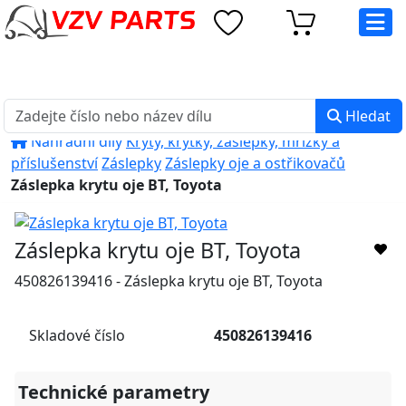
eshop@vzvparts.cz
+420 461 040 000
PO-PÁ: 8:00 - 16:00
Hledat
Náhradní díly
Kryty, krytky, záslepky, mřížky a
příslušenství
Záslepky
Záslepky oje a ostřikovačů
Záslepka krytu oje BT, Toyota
Záslepka krytu oje BT, Toyota
450826139416 - Záslepka krytu oje BT, Toyota
Skladové číslo
450826139416
Technické parametry