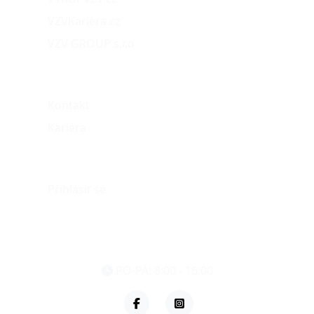
VZVKariéra.cz
VZV GROUP s.r.o.
O nás
Kontakt
Kariéra
Můj účet
Přihlásit se
eshop@vzvparts.cz
+420 461 040 000
PO-PÁ: 8:00 - 16:00