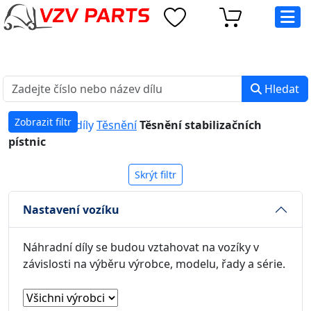
eshop@vzvparts.cz
+420 461 040 000
PO-PÁ: 8:00 - 16:00
Hledat
Zobrazit filtr
Náhradní díly
Těsnění
Těsnění stabilizačních
pístnic
Skrýt filtr
Nastavení vozíku
Náhradní díly se budou vztahovat na vozíky v
závislosti na výběru výrobce, modelu, řady a série.