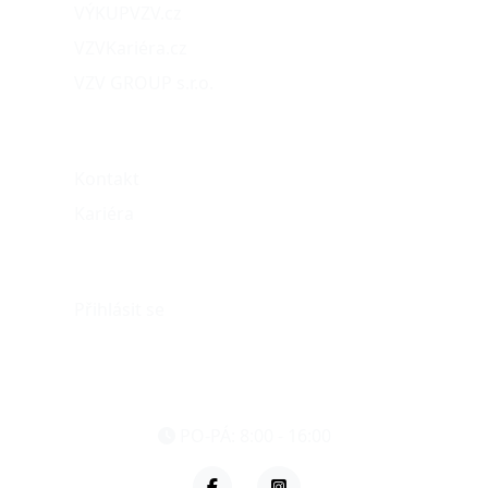
VÝKUPVZV.cz
VZVKariéra.cz
VZV GROUP s.r.o.
O nás
Kontakt
Kariéra
Můj účet
Přihlásit se
eshop@vzvparts.cz
+420 461 040 000
PO-PÁ: 8:00 - 16:00