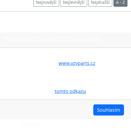
Nejnovější
Nejlevnější
Nejdražší
A - Z
Nastavení soukromí a cookies
O nákupu
Stav objednávky
Volbou příslušné možnosti vyslovujete souhlas s tím,
Možnosti dopravy
aby internetové stránky
www.vzvparts.cz
využívaly na
Vašem zařízení soubory cookies, a to zejména za
Možnosti platby
účelem usnadnění využívání internetových stránek,
Reklamace
pro analýzu údajů a marketingové účely. Blíže je o
Obchodní podmínky
cookies pojednáno na
tomto odkazu
.
Naše projekty
Upravit
Souhlasím
VZV.cz
VZVRENT.cz