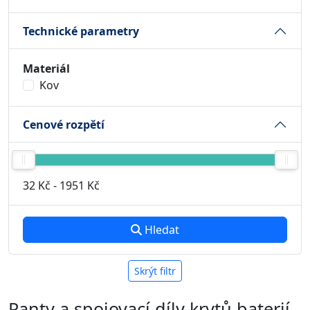
Technické parametry
Materiál
Kov
Cenové rozpětí
32 Kč
-
1951 Kč
Hledat
Skrýt filtr
Panty a spojovací díly krytů baterií