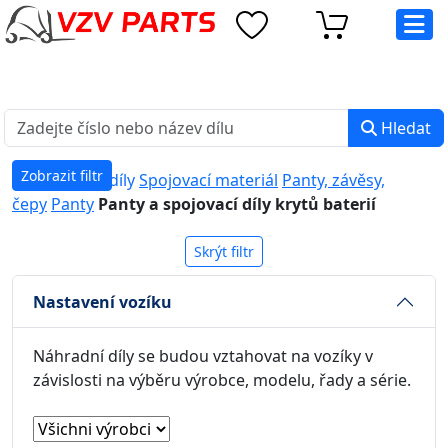
eshop@vzvparts.cz
+420 461 040 000
PO-PÁ: 8:00 - 16:00
Hledat
Zobrazit filtr
Náhradní díly
Spojovací materiál
Panty, závěsy,
čepy
Panty
Panty a spojovací díly krytů baterií
Skrýt filtr
Nastavení vozíku
Náhradní díly se budou vztahovat na vozíky v
závislosti na výběru výrobce, modelu, řady a série.