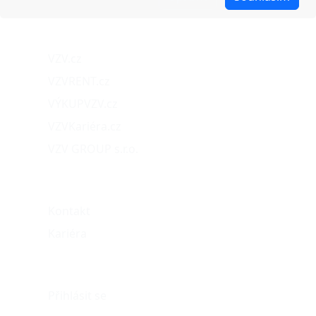
Naše projekty
VZV.cz
VZVRENT.cz
VÝKUPVZV.cz
VZVKariéra.cz
VZV GROUP s.r.o.
O nás
Kontakt
Kariéra
Můj účet
Přihlásit se