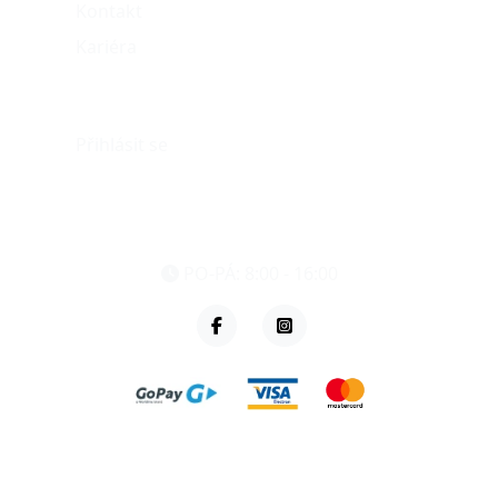
Kontakt
Kariéra
Můj účet
Přihlásit se
eshop@vzvparts.cz
+420 461 040 000
PO-PÁ: 8:00 - 16:00