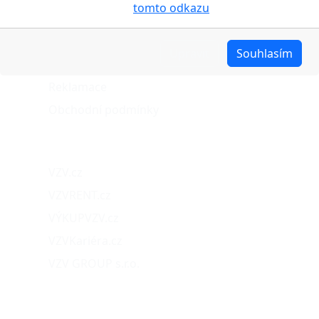
cookies pojednáno na
tomto odkazu
.
Stav objednávky
Možnosti dopravy
Upravit
Souhlasím
Možnosti platby
Reklamace
Obchodní podmínky
Naše projekty
VZV.cz
VZVRENT.cz
VÝKUPVZV.cz
VZVKariéra.cz
VZV GROUP s.r.o.
O nás