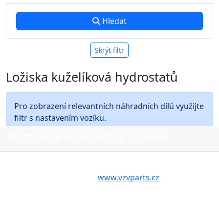
Hledat
Skrýt filtr
Ložiska kuželíková hydrostatů
Pro zobrazení relevantních náhradních dílů využijte
filtr s nastavením vozíku.
Nastavení soukromí a cookies
Nejnovější
Nejlevnější
Nejdražší
A - Z
Volbou příslušné možnosti vyslovujete souhlas s tím,
aby internetové stránky
www.vzvparts.cz
využívaly na
Vašem zařízení soubory cookies, a to zejména za
účelem usnadnění využívání internetových stránek,
O nákupu
pro analýzu údajů a marketingové účely. Blíže je o