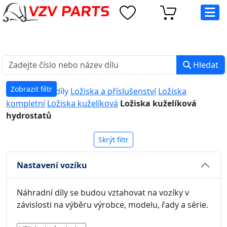
eshop@vzvparts.cz
+420 461 040 000
PO-PÁ: 8:00 - 16:00
Hledat
Zobrazit filtr
Náhradní díly
Ložiska a příslušenství
Ložiska
kompletní
Ložiska kuželíková
Ložiska kuželíková
hydrostatů
Skrýt filtr
Nastavení vozíku
Náhradní díly se budou vztahovat na vozíky v
závislosti na výběru výrobce, modelu, řady a série.