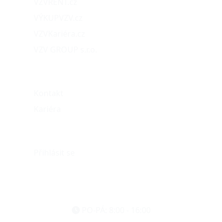
VZVRENT.cz
VÝKUPVZV.cz
VZVKariéra.cz
VZV GROUP s.r.o.
O nás
Kontakt
Kariéra
Můj účet
Přihlásit se
eshop@vzvparts.cz
+420 461 040 000
PO-PÁ: 8:00 - 16:00