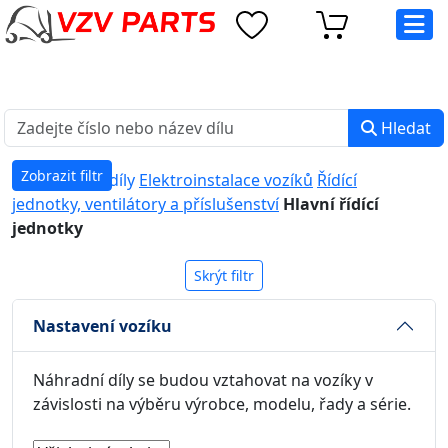
eshop@vzvparts.cz
+420 461 040 000
PO-PÁ: 8:00 - 16:00
Hledat
Zobrazit filtr
Náhradní díly
Elektroinstalace vozíků
Řídící
jednotky, ventilátory a příslušenství
Hlavní řídící
jednotky
Skrýt filtr
Nastavení vozíku
Náhradní díly se budou vztahovat na vozíky v
závislosti na výběru výrobce, modelu, řady a série.