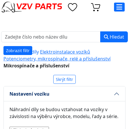
eshop@vzvparts.cz
+420 461 040 000
PO-PÁ: 8:00 - 16:00
Hledat
Zobrazit filtr
Náhradní díly
Elektroinstalace vozíků
Potenciometry, mikrospínače, relé a příslušenství
Mikrospínače a příslušenství
Skrýt filtr
Nastavení vozíku
Náhradní díly se budou vztahovat na vozíky v
závislosti na výběru výrobce, modelu, řady a série.