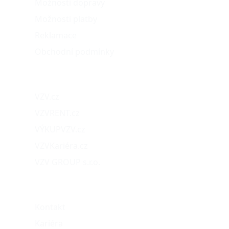
Možnosti dopravy
Možnosti platby
Reklamace
Obchodní podmínky
Naše projekty
VZV.cz
VZVRENT.cz
VÝKUPVZV.cz
VZVKariéra.cz
VZV GROUP s.r.o.
O nás
Kontakt
Kariéra