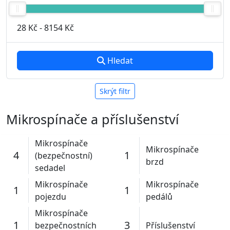
28 Kč
-
8154 Kč
Hledat
Skrýt filtr
Mikrospínače a příslušenství
Mikrospínače
Mikrospínače
4
1
(bezpečnostní)
brzd
sedadel
Mikrospínače
Mikrospínače
1
1
pojezdu
pedálů
Mikrospínače
1
3
bezpečnostních
Příslušenství