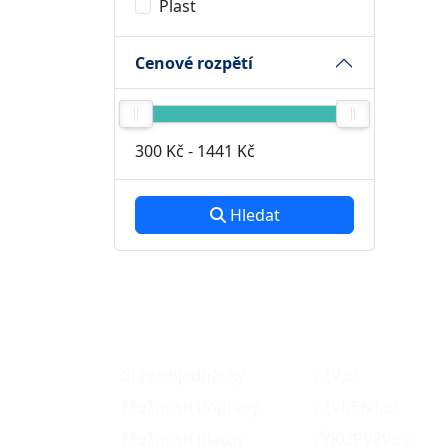
Plast
Cenové rozpětí
300 Kč
-
1441 Kč
Hledat
O nákupu
Naše projekty
Stav objednávky
VZV.cz
Možnosti dopravy
VZVRENT.cz
Možnosti platby
VÝKUPVZV.cz