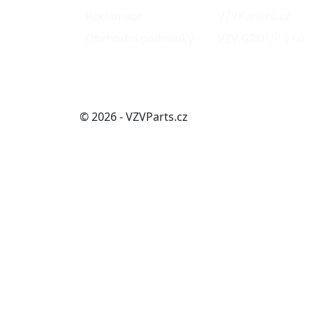
Reklamace
VZVKariéra.cz
Obchodní podmínky
VZV GROUP s.r.o.
© 2026 - VZVParts.cz