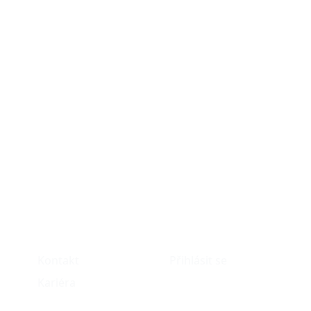
O nás
Můj účet
Kontakt
Přihlásit se
Kariéra