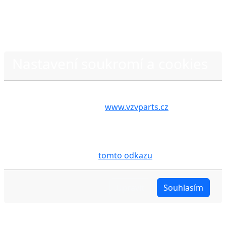
Nastavení soukromí a cookies
Zásady ochrany osobních údajů
Volbou příslušné možnosti vyslovujete souhlas s tím,
aby internetové stránky
www.vzvparts.cz
využívaly
na Vašem zařízení soubory cookies, a to zejména za
účelem usnadnění využívání internetových stránek,
pro analýzu údajů a marketingové účely. Blíže je o
cookies pojednáno na
tomto odkazu
.
Upravit
Souhlasím