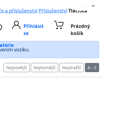
e a příslušenství
Příslušenství
Tlačítka
Přihlásit
Prázdný
se
košík
aterie
avením vozíku.
Nejnovější
Nejlevnější
Nejdražší
A - Z