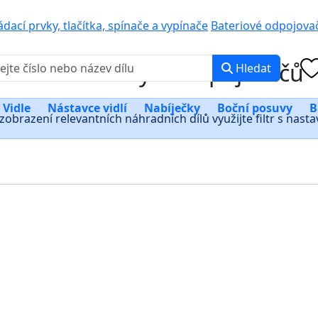
0 000
PO-PÁ: 8:00 -
ádací prvky, tlačítka, spínače a vypínače
Bateriové odpojovač
čítka bateriových odpojovačů
Hledat
Vidle
Nástavce vidlí
Nabíječky
Boční posuvy
B
zobrazení relevantních náhradních dílů využijte filtr s nast