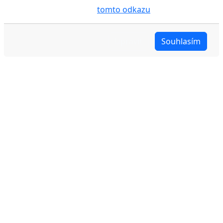
cookies pojednáno na
tomto odkazu
.
Zásady ochrany osobních údajů
Upravit
Souhlasím