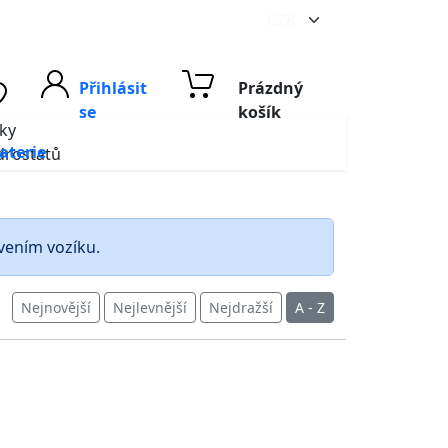
Přihlásit
Prázdný
se
košík
vky
aterie
drostatů
avením vozíku.
Nejnovější
Nejlevnější
Nejdražší
A - Z