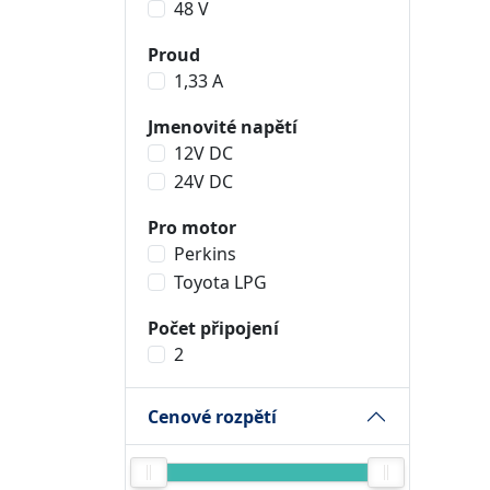
48 V
Proud
1,33 A
Jmenovité napětí
12V DC
24V DC
Pro motor
Perkins
Toyota LPG
Počet připojení
2
Cenové rozpětí