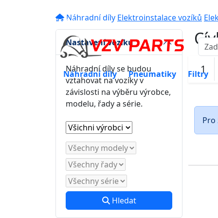
eshop@vzvparts.cz
+420 461 04
Náhradní díly
Elektroinstalace vozíků
Elek
16:00
Cív
Nastavení vozíku
1
Náhradní díly se budou
Náhradní díly
Pneumatiky
Filtry
vztahovat na vozíky v
závislosti na výběru výrobce,
modelu, řady a série.
Pro 
Hledat