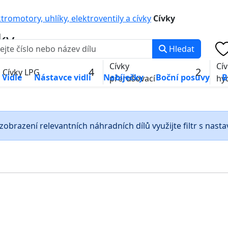
0 000
PO-PÁ: 8:00 -
tromotory, uhlíky, elektroventily a cívky
Cívky
ky
Hledat
Cívky
Cí
4
2
Cívky LPG
Vidle
Nástavce vidlí
Nabíječky
Boční posuvy
B
přerušovací
hy
zobrazení relevantních náhradních dílů využijte filtr s nast