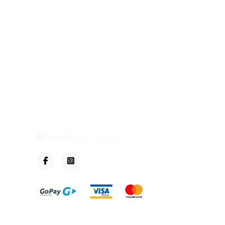
eshop@vzvparts.cz
+420 461 040 000
PO-PÁ: 8:00 - 16:00