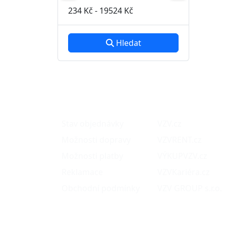
234 Kč
-
19524 Kč
Hledat
O nákupu
Naše projekty
Stav objednávky
VZV.cz
Možnosti dopravy
VZVRENT.cz
Možnosti platby
VÝKUPVZV.cz
Reklamace
VZVKariéra.cz
Obchodní podmínky
VZV GROUP s.r.o.