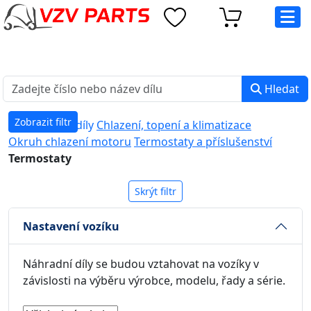
eshop@vzvparts.cz
+420 461 040 000
PO-PÁ: 8:00 - 16:00
Hledat
Zobrazit filtr
Náhradní díly
Chlazení, topení a klimatizace
Okruh chlazení motoru
Termostaty a příslušenství
Termostaty
Skrýt filtr
Nastavení vozíku
Náhradní díly se budou vztahovat na vozíky v
závislosti na výběru výrobce, modelu, řady a série.