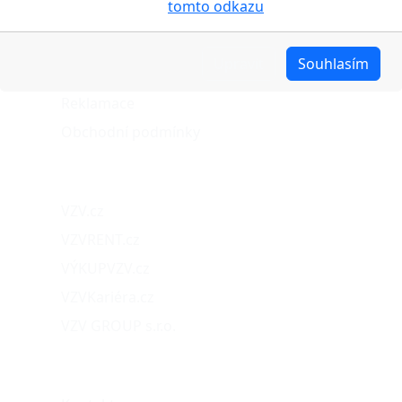
cookies pojednáno na
tomto odkazu
.
Stav objednávky
Možnosti dopravy
Upravit
Souhlasím
Možnosti platby
Reklamace
Obchodní podmínky
Naše projekty
VZV.cz
VZVRENT.cz
VÝKUPVZV.cz
VZVKariéra.cz
VZV GROUP s.r.o.
O nás