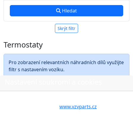
Hledat
Skrýt filtr
Termostaty
Pro zobrazení relevantních náhradních dílů využijte
filtr s nastavením vozíku.
Nastavení soukromí a cookies
Nejnovější
Nejlevnější
Nejdražší
A - Z
Volbou příslušné možnosti vyslovujete souhlas s tím,
aby internetové stránky
www.vzvparts.cz
využívaly na
Vašem zařízení soubory cookies, a to zejména za
účelem usnadnění využívání internetových stránek,
O nákupu
pro analýzu údajů a marketingové účely. Blíže je o