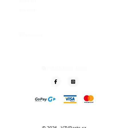
Kontakt
Kariéra
Můj účet
Přihlásit se
eshop@vzvparts.cz
+420 461 040 000
PO-PÁ: 8:00 - 16:00