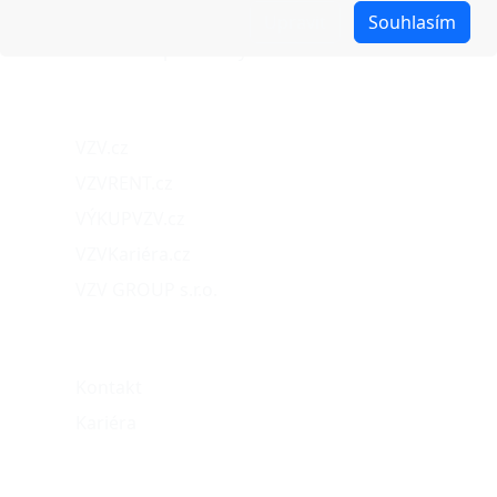
Reklamace
Upravit
Souhlasím
Obchodní podmínky
Naše projekty
VZV.cz
VZVRENT.cz
VÝKUPVZV.cz
VZVKariéra.cz
VZV GROUP s.r.o.
O nás
Kontakt
Kariéra
Můj účet