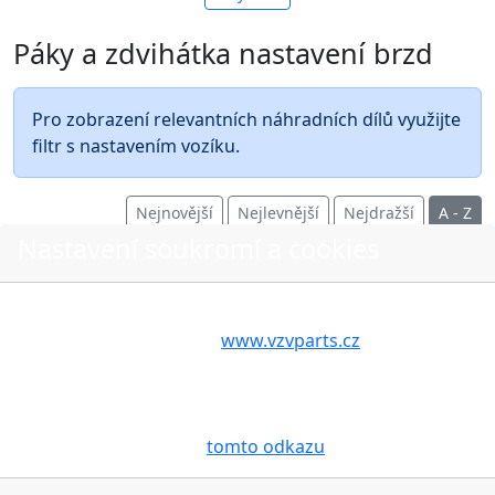
Páky a zdvihátka nastavení brzd
Pro zobrazení relevantních náhradních dílů využijte
filtr s nastavením vozíku.
Nejnovější
Nejlevnější
Nejdražší
A - Z
Nastavení soukromí a cookies
Volbou příslušné možnosti vyslovujete souhlas s tím,
aby internetové stránky
www.vzvparts.cz
využívaly na
O nákupu
Vašem zařízení soubory cookies, a to zejména za
účelem usnadnění využívání internetových stránek,
Stav objednávky
pro analýzu údajů a marketingové účely. Blíže je o
Možnosti dopravy
cookies pojednáno na
tomto odkazu
.
Možnosti platby