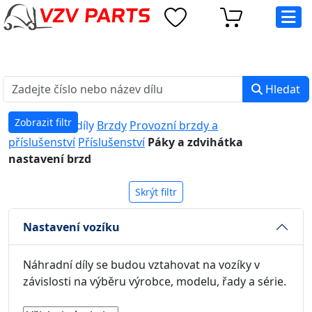
eshop@vzvparts.cz
+420 461 040 000
PO-PÁ: 8:00 - 16:00
Hledat
Zobrazit filtr
Náhradní díly
Brzdy
Provozní brzdy a
příslušenství
Příslušenství
Páky a zdvihátka
nastavení brzd
Skrýt filtr
Nastavení vozíku
Náhradní díly se budou vztahovat na vozíky v
závislosti na výběru výrobce, modelu, řady a série.