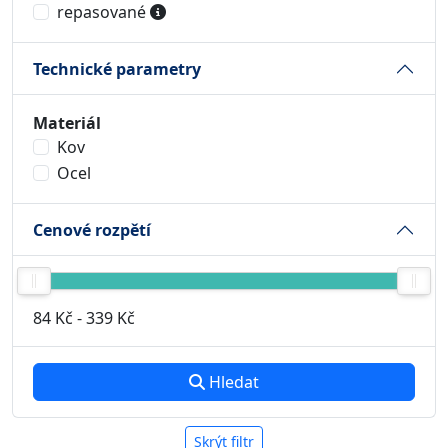
repasované
Technické parametry
Materiál
Kov
Ocel
Cenové rozpětí
84 Kč
-
339 Kč
Hledat
Skrýt filtr