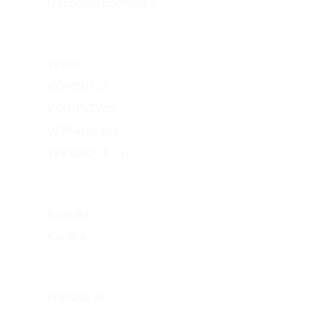
Obchodní podmínky
Naše projekty
VZV.cz
VZVRENT.cz
VÝKUPVZV.cz
VZVKariéra.cz
VZV GROUP s.r.o.
O nás
Kontakt
Kariéra
Můj účet
Přihlásit se