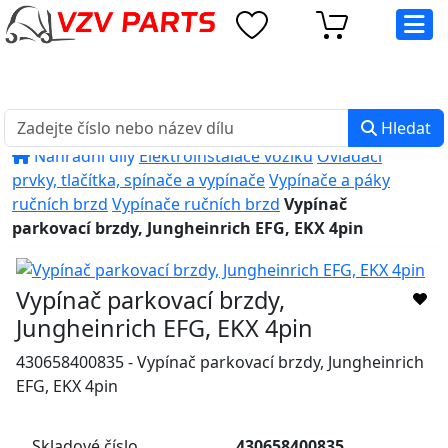
eshop@vzvparts.cz
+420 461 040 000
PO-PÁ: 8:00 - 16:00
Hledat
Náhradní díly
Elektroinstalace vozíků
Ovládací
prvky, tlačítka, spínače a vypínače
Vypínače a páky
ručních brzd
Vypínače ručních brzd
Vypínač
parkovací brzdy, Jungheinrich EFG, EKX 4pin
Vypínač parkovací brzdy,
Jungheinrich EFG, EKX 4pin
430658400835 - Vypínač parkovací brzdy, Jungheinrich
EFG, EKX 4pin
Skladové číslo
430658400835