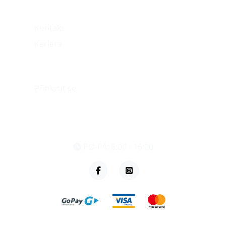
O nás
Kontakt
Kariéra
Můj účet
Přihlásit se
eshop@vzvparts.cz
+420 461 040 000
PO-PÁ: 8:00 - 16:00