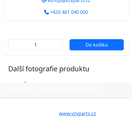
eshop@vzvparts.cz
+420 461 040 000
Do košíku
Další fotografie produktu
Nastavení soukromí a cookies
Volbou příslušné možnosti vyslovujete souhlas s tím,
aby internetové stránky
www.vzvparts.cz
využívaly na
Vašem zařízení soubory cookies, a to zejména za
účelem usnadnění využívání internetových stránek,