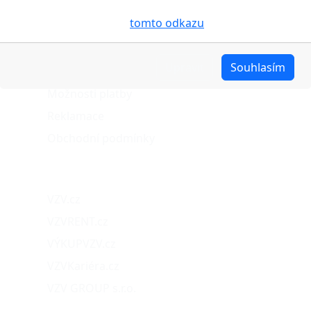
pro analýzu údajů a marketingové účely. Blíže je o
O nákupu
cookies pojednáno na
tomto odkazu
.
Stav objednávky
Upravit
Souhlasím
Možnosti dopravy
Možnosti platby
Reklamace
Obchodní podmínky
Naše projekty
VZV.cz
VZVRENT.cz
VÝKUPVZV.cz
VZVKariéra.cz
VZV GROUP s.r.o.