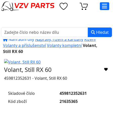
eshop@vzvparts.cz
+420 461 040 000
PO-PÁ: 8:00 - 16:00
Hledat
Náhradní díly
Nápravy, řízení a kardany
Řízení
Volanty a příslušenství
Volanty kompletní
Volant,
Still RX 60
Volant, Still RX 60
459812352631 - Volant, Still RX 60
Skladové číslo
459812352631
Kód zboží
21635365