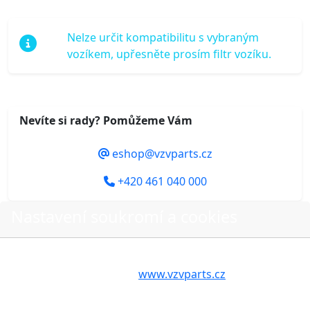
Nelze určit kompatibilitu s vybraným
vozíkem, upřesněte prosím filtr vozíku.
Nevíte si rady? Pomůžeme Vám
eshop@vzvparts.cz
+420 461 040 000
Nastavení soukromí a cookies
Volbou příslušné možnosti vyslovujete souhlas s tím,
Do košíku
aby internetové stránky
www.vzvparts.cz
využívaly na
Vašem zařízení soubory cookies, a to zejména za
účelem usnadnění využívání internetových stránek,