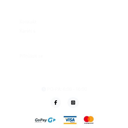
O nás
Kontakt
Kariéra
Můj účet
Přihlásit se
eshop@vzvparts.cz
+420 461 040 000
PO-PÁ: 8:00 - 16:00