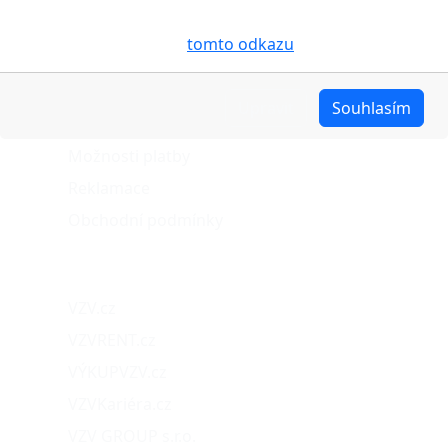
pro analýzu údajů a marketingové účely. Blíže je o
O nákupu
cookies pojednáno na
tomto odkazu
.
Stav objednávky
Upravit
Souhlasím
Možnosti dopravy
Možnosti platby
Reklamace
Obchodní podmínky
Naše projekty
VZV.cz
VZVRENT.cz
VÝKUPVZV.cz
VZVKariéra.cz
VZV GROUP s.r.o.