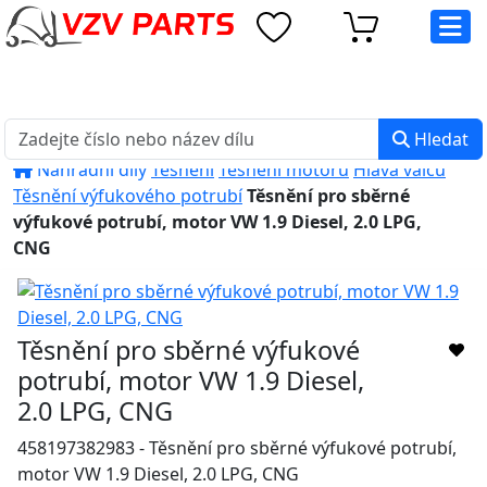
eshop@vzvparts.cz
+420 461 040 000
PO-PÁ: 8:00 - 16:00
Hledat
Náhradní díly
Těsnění
Těsnění motorů
Hlava válců
Těsnění výfukového potrubí
Těsnění pro sběrné
výfukové potrubí, motor VW 1.9 Diesel, 2.0 LPG,
CNG
Těsnění pro sběrné výfukové
potrubí, motor VW 1.9 Diesel,
2.0 LPG, CNG
458197382983 - Těsnění pro sběrné výfukové potrubí,
motor VW 1.9 Diesel, 2.0 LPG, CNG