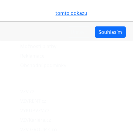
pro analýzu údajů a marketingové účely. Blíže je o
O nákupu
cookies pojednáno na
tomto odkazu
.
Stav objednávky
Upravit
Souhlasím
Možnosti dopravy
Možnosti platby
Reklamace
Obchodní podmínky
Naše projekty
VZV.cz
VZVRENT.cz
VÝKUPVZV.cz
VZVKariéra.cz
VZV GROUP s.r.o.