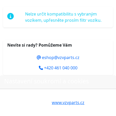
Nelze určit kompatibilitu s vybraným
vozíkem, upřesněte prosím filtr vozíku.
Nevíte si rady? Pomůžeme Vám
eshop@vzvparts.cz
+420 461 040 000
Nastavení soukromí a cookies
Volbou příslušné možnosti vyslovujete souhlas s tím,
Do košíku
aby internetové stránky
www.vzvparts.cz
využívaly na
Vašem zařízení soubory cookies, a to zejména za
účelem usnadnění využívání internetových stránek,