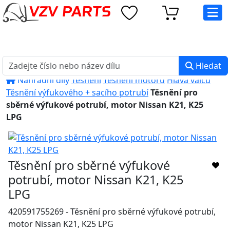
eshop@vzvparts.cz
+420 461 040 000
PO-PÁ: 8:00 - 16:00
Hledat
Náhradní díly
Těsnění
Těsnění motorů
Hlava válců
Těsnění výfukového + sacího potrubí
Těsnění pro
sběrné výfukové potrubí, motor Nissan K21, K25
LPG
Těsnění pro sběrné výfukové
potrubí, motor Nissan K21, K25
LPG
420591755269 - Těsnění pro sběrné výfukové potrubí,
motor Nissan K21, K25 LPG