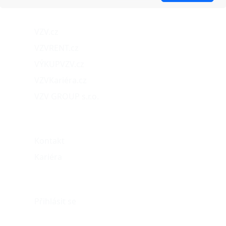
Naše projekty
VZV.cz
VZVRENT.cz
VÝKUPVZV.cz
VZVKariéra.cz
VZV GROUP s.r.o.
O nás
Kontakt
Kariéra
Můj účet
Přihlásit se