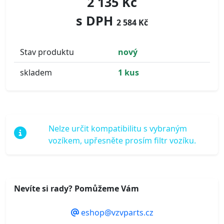
2 135 Kč
s DPH
2 584 Kč
Stav produktu
nový
skladem
1 kus
Nelze určit kompatibilitu s vybraným
vozíkem, upřesněte prosím filtr vozíku.
Nevíte si rady? Pomůžeme Vám
eshop@vzvparts.cz