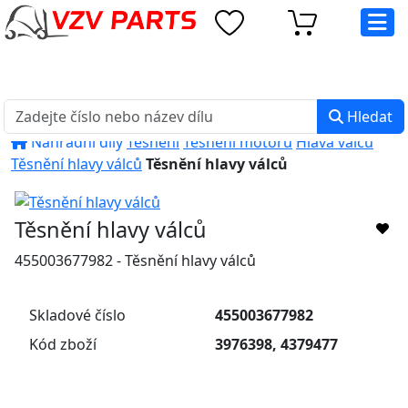
eshop@vzvparts.cz
+420 461 040 000
PO-PÁ: 8:00 - 16:00
Hledat
Náhradní díly
Těsnění
Těsnění motorů
Hlava válců
Těsnění hlavy válců
Těsnění hlavy válců
Těsnění hlavy válců
455003677982 - Těsnění hlavy válců
Skladové číslo
455003677982
Kód zboží
3976398, 4379477