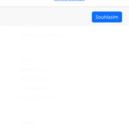
Možnosti dopravy
Možnosti platby
Upravit
Souhlasím
Reklamace
Obchodní podmínky
Naše projekty
VZV.cz
VZVRENT.cz
VÝKUPVZV.cz
VZVKariéra.cz
VZV GROUP s.r.o.
O nás
Kontakt