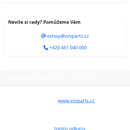
Nevíte si rady? Pomůžeme Vám
eshop@vzvparts.cz
+420 461 040 000
Nastavení soukromí a cookies
Do košíku
Volbou příslušné možnosti vyslovujete souhlas s tím,
aby internetové stránky
www.vzvparts.cz
využívaly na
Vašem zařízení soubory cookies, a to zejména za
O nákupu
účelem usnadnění využívání internetových stránek,
pro analýzu údajů a marketingové účely. Blíže je o
Stav objednávky
cookies pojednáno na
tomto odkazu
.