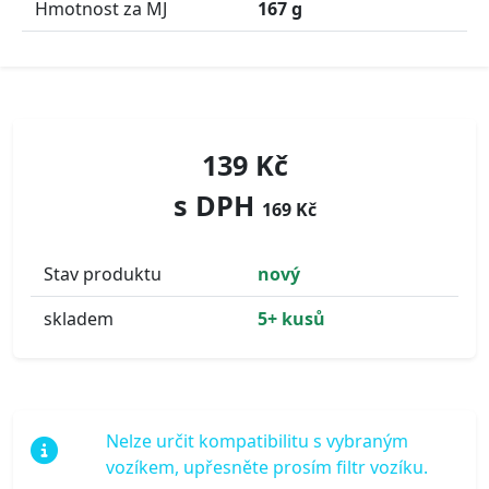
Hmotnost za MJ
167 g
139 Kč
s DPH
169 Kč
Stav produktu
nový
skladem
5+ kusů
Nelze určit kompatibilitu s vybraným
vozíkem, upřesněte prosím filtr vozíku.