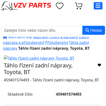
eshop@vzvparts.cz
+420 461 040 000
PO-PÁ: 8:00 - 16:00
Hledat
Náhradní díly
Nápravy, řízení a kardany
Zadní
náprava a příslušenství
Příslušenství
Táhla zadní
nápravy
Táhlo řízení zadní nápravy, Toyota, BT
Táhlo řízení zadní nápravy,
Toyota, BT
459401574493 - Táhlo řízení zadní nápravy, Toyota, BT
Skladové číslo
459401574493