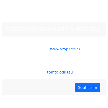
Nastavení soukromí a cookies
Zásady ochrany osobních údajů
Volbou příslušné možnosti vyslovujete souhlas s tím,
aby internetové stránky
www.vzvparts.cz
využívaly
na Vašem zařízení soubory cookies, a to zejména za
účelem usnadnění využívání internetových stránek,
pro analýzu údajů a marketingové účely. Blíže je o
cookies pojednáno na
tomto odkazu
.
Upravit
Souhlasím