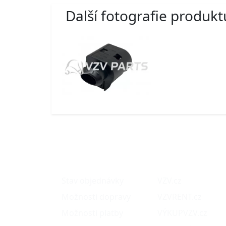
Další fotografie produkt
O nákupu
Naše projekty
Stav objednávky
VZV.cz
Možnosti dopravy
VZVRENT.cz
Možnosti platby
VÝKUPVZV.cz