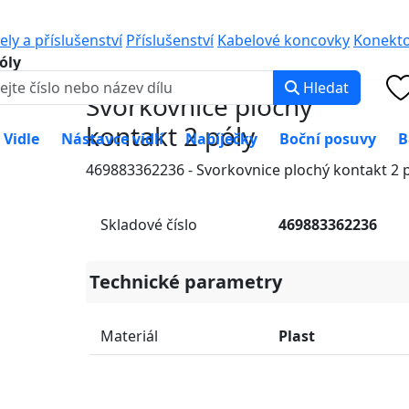
0 000
PO-PÁ: 8:00 -
ely a příslušenství
Příslušenství
Kabelové koncovky
Konekto
óly
Hledat
Svorkovnice plochý
kontakt 2 póly
Vidle
Nástavce vidlí
Nabíječky
Boční posuvy
B
469883362236 - Svorkovnice plochý kontakt 2 
Skladové číslo
469883362236
Technické parametry
Materiál
Plast