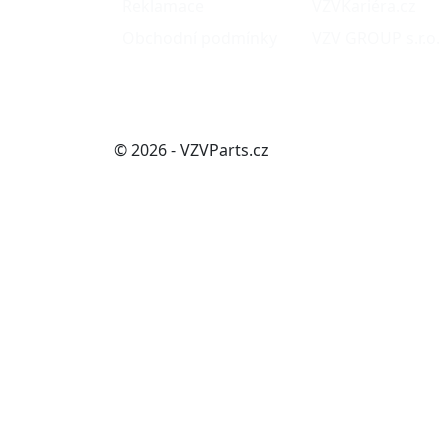
Reklamace
VZVKariéra.cz
Obchodní podmínky
VZV GROUP s.r.o.
© 2026 - VZVParts.cz