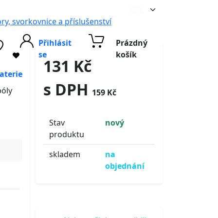
ry, svorkovnice a příslušenství
Přihlásit
Prázdný
se
košík
131 Kč
aterie
s DPH
póly
159 Kč
Stav
nový
produktu
skladem
na
objednání