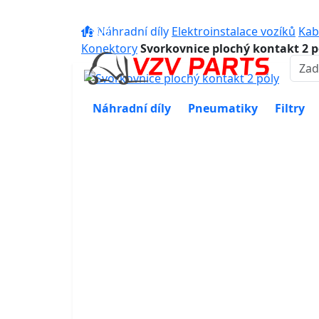
eshop@vzvparts.cz
+420 461 04
16:00
Náhradní díly
Elektroinstalace vozíků
Kab
Konektory
Svorkovnice plochý kontakt 2 p
Náhradní díly
Pneumatiky
Filtry