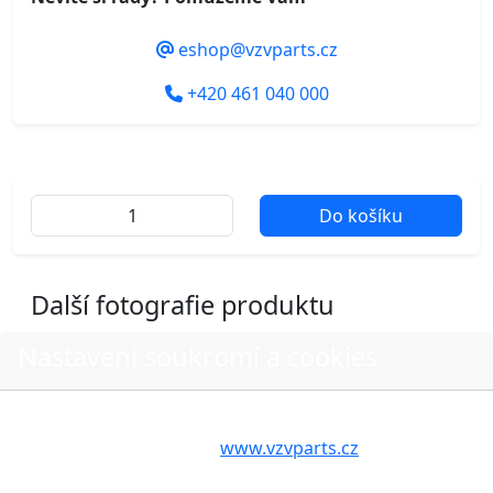
eshop@vzvparts.cz
+420 461 040 000
Do košíku
Další fotografie produktu
Nastavení soukromí a cookies
Volbou příslušné možnosti vyslovujete souhlas s tím,
aby internetové stránky
www.vzvparts.cz
využívaly na
Vašem zařízení soubory cookies, a to zejména za