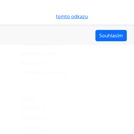
účelem usnadnění využívání internetových stránek,
pro analýzu údajů a marketingové účely. Blíže je o
cookies pojednáno na
tomto odkazu
.
O nákupu
Stav objednávky
Upravit
Souhlasím
Možnosti dopravy
Možnosti platby
Reklamace
Obchodní podmínky
Naše projekty
VZV.cz
VZVRENT.cz
VÝKUPVZV.cz
VZVKariéra.cz