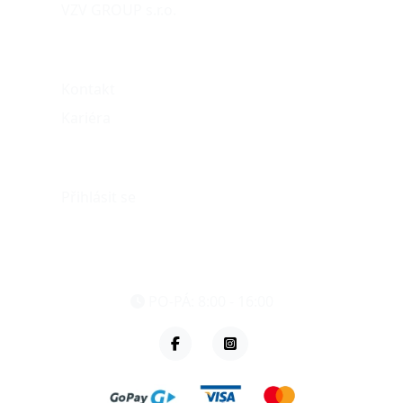
VZV GROUP s.r.o.
O nás
Kontakt
Kariéra
Můj účet
Přihlásit se
eshop@vzvparts.cz
+420 461 040 000
PO-PÁ: 8:00 - 16:00