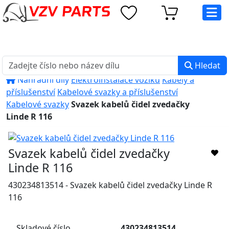
eshop@vzvparts.cz
+420 461 040 000
PO-PÁ: 8:00 - 16:00
Hledat
Náhradní díly
Elektroinstalace vozíků
Kabely a
příslušenství
Kabelové svazky a příslušenství
Kabelové svazky
Svazek kabelů čidel zvedačky
Linde R 116
Svazek kabelů čidel zvedačky
Linde R 116
430234813514 - Svazek kabelů čidel zvedačky Linde R
116
Skladové číslo
430234813514