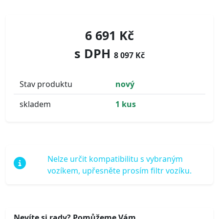
6 691 Kč
s DPH
8 097 Kč
Stav produktu
nový
skladem
1 kus
Nelze určit kompatibilitu s vybraným
vozíkem, upřesněte prosím filtr vozíku.
Nevíte si rady? Pomůžeme Vám