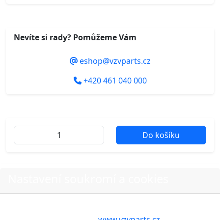
Nevíte si rady? Pomůžeme Vám
eshop@vzvparts.cz
+420 461 040 000
Do košíku
Další fotografie produktu
Nastavení soukromí a cookies
Volbou příslušné možnosti vyslovujete souhlas s tím,
aby internetové stránky
www.vzvparts.cz
využívaly na