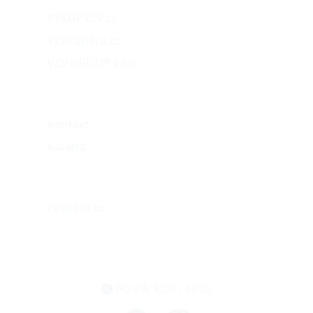
VÝKUPVZV.cz
VZVKariéra.cz
VZV GROUP s.r.o.
O nás
Kontakt
Kariéra
Můj účet
Přihlásit se
eshop@vzvparts.cz
+420 461 040 000
PO-PÁ: 8:00 - 16:00