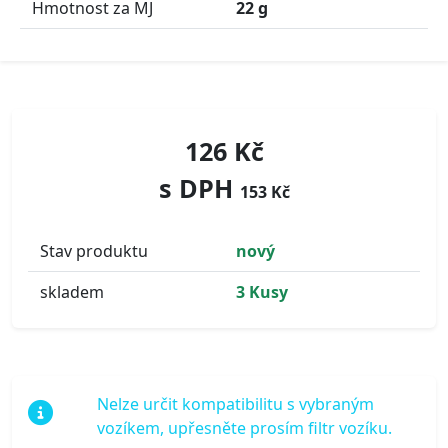
Hmotnost za MJ
22 g
126 Kč
s DPH
153 Kč
Stav produktu
nový
skladem
3 Kusy
Nelze určit kompatibilitu s vybraným
vozíkem, upřesněte prosím filtr vozíku.