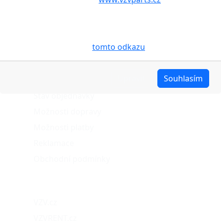
Vašem zařízení soubory cookies, a to zejména za
účelem usnadnění využívání internetových stránek,
pro analýzu údajů a marketingové účely. Blíže je o
cookies pojednáno na
tomto odkazu
.
O nákupu
Upravit
Souhlasím
Stav objednávky
Možnosti dopravy
Možnosti platby
Reklamace
Obchodní podmínky
Naše projekty
VZV.cz
VZVRENT.cz