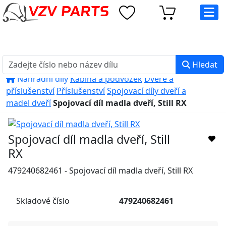
eshop@vzvparts.cz
+420 461 040 000
PO-PÁ: 8:00 - 16:00
Hledat
Náhradní díly
Kabina a podvozek
Dveře a
příslušenství
Příslušenství
Spojovací díly dveří a
madel dveří
Spojovací díl madla dveří, Still RX
Spojovací díl madla dveří, Still
RX
479240682461 - Spojovací díl madla dveří, Still RX
Skladové číslo
479240682461