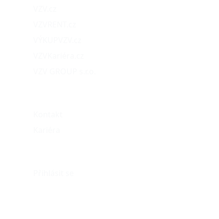
VZV.cz
VZVRENT.cz
VÝKUPVZV.cz
VZVKariéra.cz
VZV GROUP s.r.o.
O nás
Kontakt
Kariéra
Můj účet
Přihlásit se
eshop@vzvparts.cz
+420 461 040 000