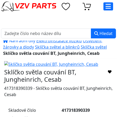
eshop@vzvparts.cz
+420 461 040 000
PO-PÁ: 8:00 - 16:00
Hledat
Náhradní díly
Elektroinstalace vozíků
Osvětlení,
žárovky a diody
Sklíčka světel a blinkrů
Sklíčka světel
Sklíčko světla couvání BT, Jungheinrich, Cesab
Sklíčko světla couvání BT,
Jungheinrich, Cesab
417318390339 - Sklíčko světla couvání BT, Jungheinrich,
Cesab
Skladové číslo
417318390339