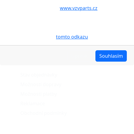
Volbou příslušné možnosti vyslovujete souhlas s tím,
aby internetové stránky
www.vzvparts.cz
využívaly na
Vašem zařízení soubory cookies, a to zejména za
účelem usnadnění využívání internetových stránek,
pro analýzu údajů a marketingové účely. Blíže je o
cookies pojednáno na
tomto odkazu
.
Upravit
Souhlasím
O nákupu
Stav objednávky
Možnosti dopravy
Možnosti platby
Reklamace
Obchodní podmínky
Naše projekty