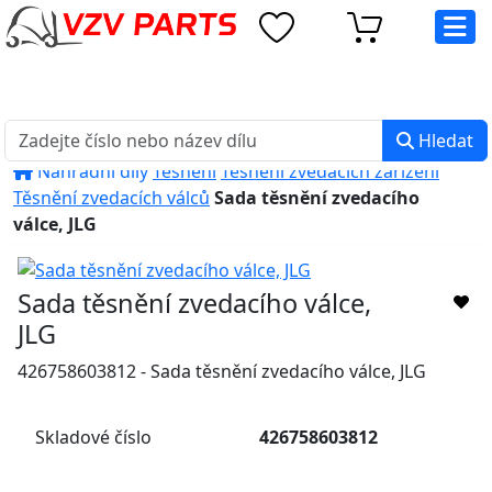
eshop@vzvparts.cz
+420 461 040 000
PO-PÁ: 8:00 - 16:00
Hledat
Náhradní díly
Těsnění
Těsnění zvedacích zařízení
Těsnění zvedacích válců
Sada těsnění zvedacího
válce, JLG
Sada těsnění zvedacího válce,
JLG
426758603812 - Sada těsnění zvedacího válce, JLG
Skladové číslo
426758603812