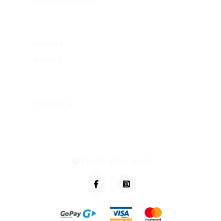
VZV GROUP s.r.o.
O nás
Kontakt
Kariéra
Můj účet
Přihlásit se
eshop@vzvparts.cz
+420 461 040 000
PO-PÁ: 8:00 - 16:00