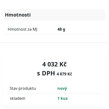
Hmotnosti
Hmotnost za MJ
48 g
4 032 Kč
s DPH
4 879 Kč
Stav produktu
nový
skladem
1 kus