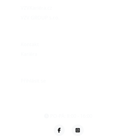
VZVKariéra.cz
VZV GROUP s.r.o.
O nás
Kontakt
Kariéra
Můj účet
Přihlásit se
eshop@vzvparts.cz
+420 461 040 000
PO-PÁ: 8:00 - 16:00