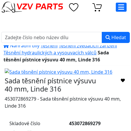
eshop@vzvparts.cz
+420 461 040 000
PO-PÁ: 8:00 - 16:00
Hledat
Náhradní díly
Těsnění
Těsnění zvedacích zařízení
Těsnění hydraulických a vysouvacích válců
Sada
těsnění pístnice výsuvu 40 mm, Linde 316
Sada těsnění pístnice výsuvu
40 mm, Linde 316
453072869279 - Sada těsnění pístnice výsuvu 40 mm,
Linde 316
Skladové číslo
453072869279