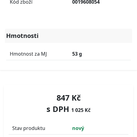
Kód zboží
0019608054
Hmotnosti
Hmotnost za MJ
53 g
847 Kč
s DPH
1 025 Kč
Stav produktu
nový