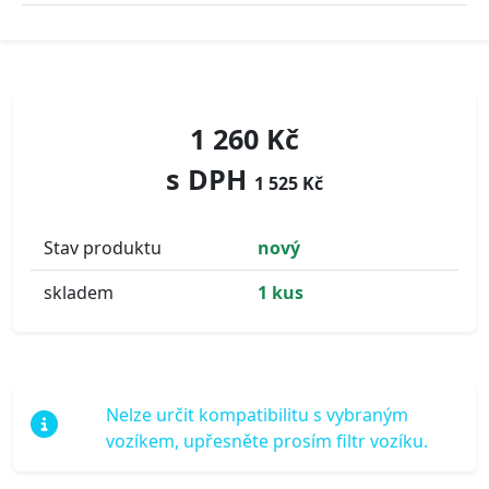
1 260 Kč
s DPH
1 525 Kč
Stav produktu
nový
skladem
1 kus
Nelze určit kompatibilitu s vybraným
vozíkem, upřesněte prosím filtr vozíku.