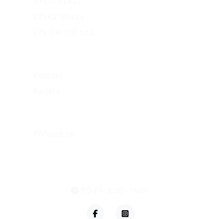
VÝKUPVZV.cz
VZVKariéra.cz
VZV GROUP s.r.o.
O nás
Kontakt
Kariéra
Můj účet
Přihlásit se
eshop@vzvparts.cz
+420 461 040 000
PO-PÁ: 8:00 - 16:00