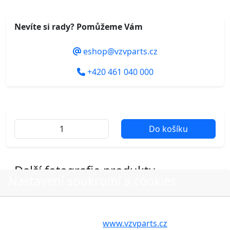
Nevíte si rady? Pomůžeme Vám
eshop@vzvparts.cz
+420 461 040 000
Do košíku
Další fotografie produktu
Nastavení soukromí a cookies
Volbou příslušné možnosti vyslovujete souhlas s tím,
aby internetové stránky
www.vzvparts.cz
využívaly na