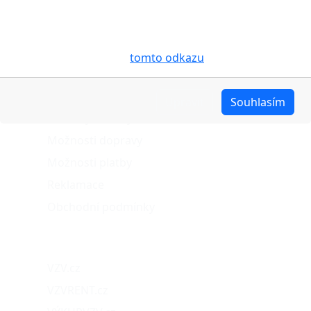
Vašem zařízení soubory cookies, a to zejména za
účelem usnadnění využívání internetových stránek,
pro analýzu údajů a marketingové účely. Blíže je o
cookies pojednáno na
tomto odkazu
.
O nákupu
Upravit
Souhlasím
Stav objednávky
Možnosti dopravy
Možnosti platby
Reklamace
Obchodní podmínky
Naše projekty
VZV.cz
VZVRENT.cz