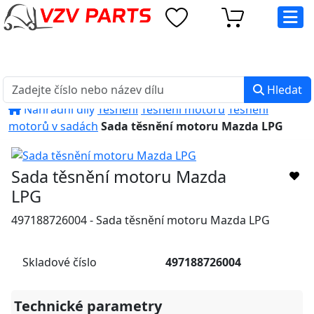
eshop@vzvparts.cz
+420 461 040 000
PO-PÁ: 8:00 - 16:00
Hledat
Náhradní díly
Těsnění
Těsnění motorů
Těsnění
motorů v sadách
Sada těsnění motoru Mazda LPG
Sada těsnění motoru Mazda
LPG
497188726004 - Sada těsnění motoru Mazda LPG
Skladové číslo
497188726004
Technické parametry