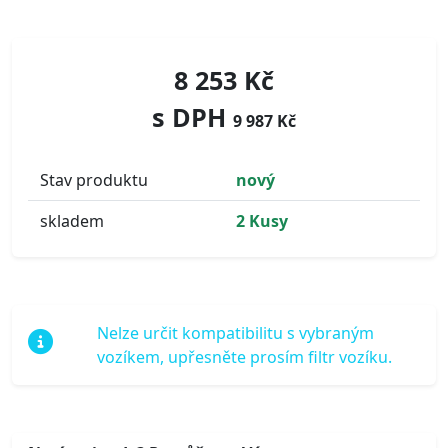
8 253 Kč
s DPH
9 987 Kč
Stav produktu
nový
skladem
2 Kusy
Nelze určit kompatibilitu s vybraným
vozíkem, upřesněte prosím filtr vozíku.