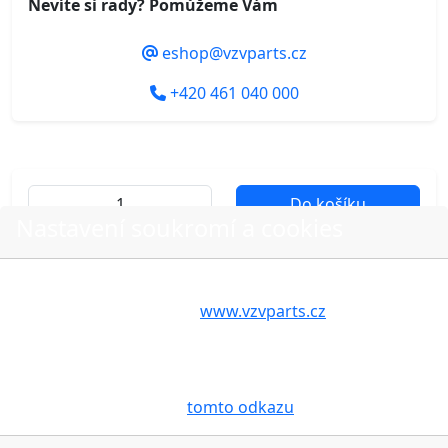
Nevíte si rady? Pomůžeme Vám
eshop@vzvparts.cz
+420 461 040 000
Do košíku
Nastavení soukromí a cookies
Volbou příslušné možnosti vyslovujete souhlas s tím,
aby internetové stránky
www.vzvparts.cz
využívaly na
O nákupu
Vašem zařízení soubory cookies, a to zejména za
účelem usnadnění využívání internetových stránek,
Stav objednávky
pro analýzu údajů a marketingové účely. Blíže je o
Možnosti dopravy
cookies pojednáno na
tomto odkazu
.
Možnosti platby