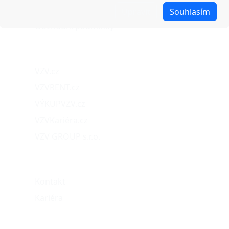
Reklamace
Upravit
Souhlasím
Obchodní podmínky
Naše projekty
VZV.cz
VZVRENT.cz
VÝKUPVZV.cz
VZVKariéra.cz
VZV GROUP s.r.o.
O nás
Kontakt
Kariéra
Můj účet