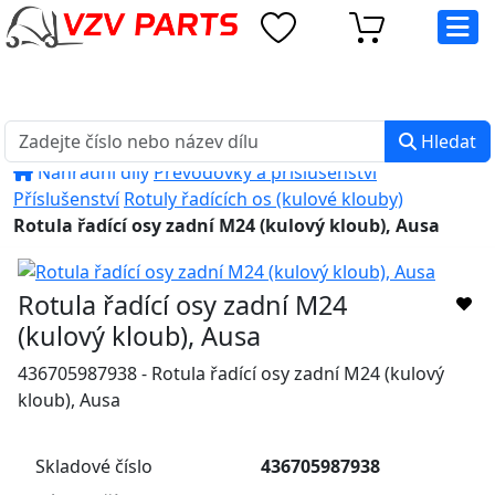
eshop@vzvparts.cz
+420 461 040 000
PO-PÁ: 8:00 - 16:00
Hledat
Náhradní díly
Převodovky a příslušenství
Příslušenství
Rotuly řadících os (kulové klouby)
Rotula řadící osy zadní M24 (kulový kloub), Ausa
Rotula řadící osy zadní M24
(kulový kloub), Ausa
436705987938 - Rotula řadící osy zadní M24 (kulový
kloub), Ausa
Skladové číslo
436705987938