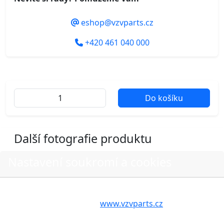
eshop@vzvparts.cz
+420 461 040 000
Do košíku
Další fotografie produktu
Nastavení soukromí a cookies
Volbou příslušné možnosti vyslovujete souhlas s tím,
aby internetové stránky
www.vzvparts.cz
využívaly na
Vašem zařízení soubory cookies, a to zejména za