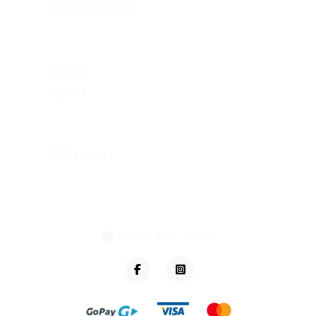
VZV GROUP s.r.o.
O nás
Kontakt
Kariéra
Můj účet
Přihlásit se
eshop@vzvparts.cz
+420 461 040 000
PO-PÁ: 8:00 - 16:00