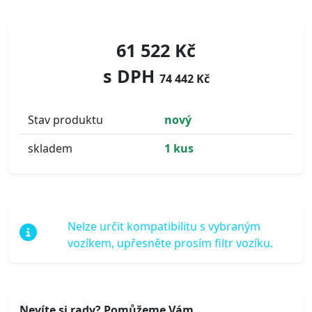
61 522 Kč
s DPH
74 442 Kč
Stav produktu
nový
skladem
1 kus
Nelze určit kompatibilitu s vybraným
vozíkem, upřesněte prosím filtr vozíku.
Nevíte si rady? Pomůžeme Vám