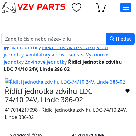
eshop@vzvparts.cz
+420 461 040 000
PO-PÁ: 8:00 - 16:00
Hledat
Náhradní díly
Elektroinstalace vozíků
Řídící
jednotky, ventilátory a příslušenství
Výkonové
jednotky
Zdvihové jednotky
Řídící jednotka zdvihu
LDC-74/10 24V, Linde 386-02
Řídící jednotka zdvihu LDC-
74/10 24V, Linde 386-02
417014217098 - Řídící jednotka zdvihu LDC-74/10 24V,
Linde 386-02
Skladové číslo
417014217098