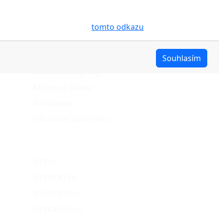
účelem usnadnění využívání internetových stránek,
pro analýzu údajů a marketingové účely. Blíže je o
cookies pojednáno na
tomto odkazu
.
O nákupu
Stav objednávky
Upravit
Souhlasím
Možnosti dopravy
Možnosti platby
Reklamace
Obchodní podmínky
Naše projekty
VZV.cz
VZVRENT.cz
VÝKUPVZV.cz
VZVKariéra.cz