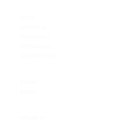
Naše projekty
VZV.cz
VZVRENT.cz
VÝKUPVZV.cz
VZVKariéra.cz
VZV GROUP s.r.o.
O nás
Kontakt
Kariéra
Můj účet
Přihlásit se