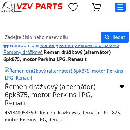
eshop@vzvparts.cz
+420 461 040 000
PO-PÁ: 8:00 - 16:00
Hledat
Náhradní díly
Řemeny
Řemeny klínové a drážkové
Řemeny drážkové
Řemen drážkový (alternátor)
6pk875, motor Perkins LPG, Renault
Řemen drážkový (alternátor)
6pk875, motor Perkins LPG,
Renault
451348053359 - Řemen drážkový (alternátor) 6pk875,
motor Perkins LPG, Renault