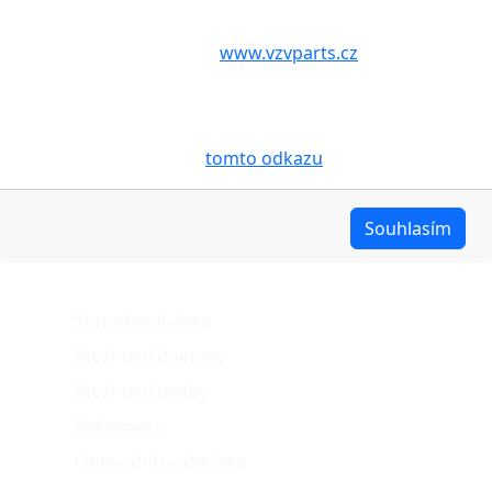
Další fotografie produktu
Volbou příslušné možnosti vyslovujete souhlas s tím,
aby internetové stránky
www.vzvparts.cz
využívaly na
Vašem zařízení soubory cookies, a to zejména za
účelem usnadnění využívání internetových stránek,
pro analýzu údajů a marketingové účely. Blíže je o
cookies pojednáno na
tomto odkazu
.
Upravit
Souhlasím
O nákupu
Stav objednávky
Možnosti dopravy
Možnosti platby
Reklamace
Obchodní podmínky