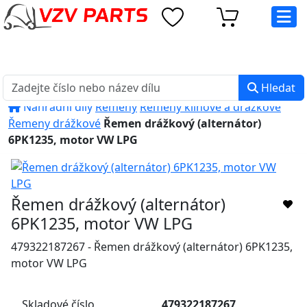
eshop@vzvparts.cz
+420 461 040 000
PO-PÁ: 8:00 - 16:00
Hledat
Náhradní díly
Řemeny
Řemeny klínové a drážkové
Řemeny drážkové
Řemen drážkový (alternátor)
6PK1235, motor VW LPG
Řemen drážkový (alternátor)
6PK1235, motor VW LPG
479322187267 - Řemen drážkový (alternátor) 6PK1235,
motor VW LPG
Skladové číslo
479322187267