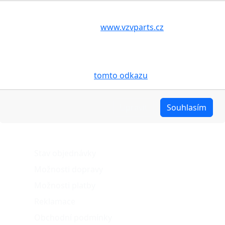
Další fotografie produktu
Volbou příslušné možnosti vyslovujete souhlas s tím,
aby internetové stránky
www.vzvparts.cz
využívaly na
Vašem zařízení soubory cookies, a to zejména za
účelem usnadnění využívání internetových stránek,
pro analýzu údajů a marketingové účely. Blíže je o
cookies pojednáno na
tomto odkazu
.
Upravit
Souhlasím
O nákupu
Stav objednávky
Možnosti dopravy
Možnosti platby
Reklamace
Obchodní podmínky