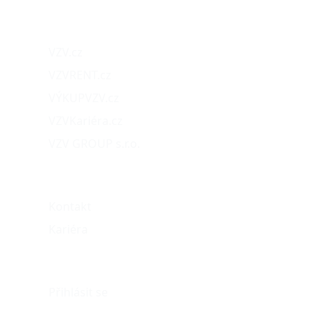
Naše projekty
VZV.cz
VZVRENT.cz
VÝKUPVZV.cz
VZVKariéra.cz
VZV GROUP s.r.o.
O nás
Kontakt
Kariéra
Můj účet
Přihlásit se