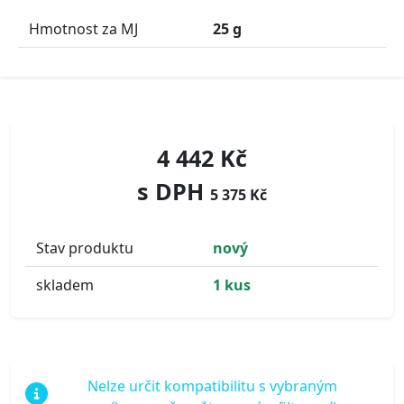
Hmotnost za MJ
25 g
4 442 Kč
s DPH
5 375 Kč
Stav produktu
nový
skladem
1 kus
Nelze určit kompatibilitu s vybraným