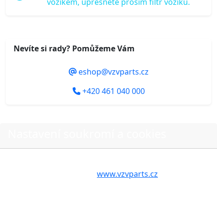
vozíkem, upřesněte prosím filtr vozíku.
Nevíte si rady? Pomůžeme Vám
eshop@vzvparts.cz
+420 461 040 000
Nastavení soukromí a cookies
Do košíku
Volbou příslušné možnosti vyslovujete souhlas s tím,
aby internetové stránky
www.vzvparts.cz
využívaly na
Vašem zařízení soubory cookies, a to zejména za
účelem usnadnění využívání internetových stránek,
O nákupu
pro analýzu údajů a marketingové účely. Blíže je o