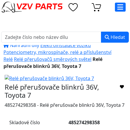
eshop@vzvparts.cz
+420 461 040 000
PO-PÁ: 8:00 - 16:00
Hledat
Náhradní díly
Elektroinstalace vozíků
Potenciometry, mikrospínače, relé a příslušenství
Relé
Relé přerušovačů směrových světel
Relé
přerušovače blinkrů 36V, Toyota 7
Relé přerušovače blinkrů 36V,
Toyota 7
485274298358 - Relé přerušovače blinkrů 36V, Toyota 7
Skladové číslo
485274298358