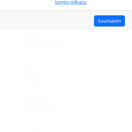
cookies pojednáno na
tomto odkazu
.
Stav objednávky
Možnosti dopravy
Upravit
Souhlasím
Možnosti platby
Reklamace
Obchodní podmínky
Naše projekty
VZV.cz
VZVRENT.cz
VÝKUPVZV.cz
VZVKariéra.cz
VZV GROUP s.r.o.
O nás