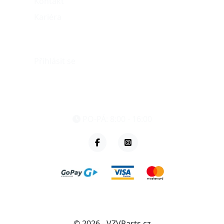
Kontakt
Kariéra
Můj účet
Přihlásit se
eshop@vzvparts.cz
+420 461 040 000
PO-PÁ: 8:00 - 16:00
© 2026 - VZVParts.cz