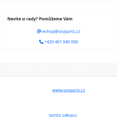
Nevíte si rady? Pomůžeme Vám
eshop@vzvparts.cz
+420 461 040 000
Nastavení soukromí a cookies
Do košíku
Volbou příslušné možnosti vyslovujete souhlas s tím,
aby internetové stránky
www.vzvparts.cz
využívaly na
Vašem zařízení soubory cookies, a to zejména za
O nákupu
účelem usnadnění využívání internetových stránek,
pro analýzu údajů a marketingové účely. Blíže je o
Stav objednávky
cookies pojednáno na
tomto odkazu
.