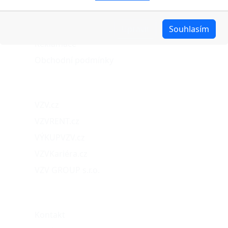
Možnosti dopravy
Možnosti platby
Upravit
Souhlasím
Reklamace
Obchodní podmínky
Naše projekty
VZV.cz
VZVRENT.cz
VÝKUPVZV.cz
VZVKariéra.cz
VZV GROUP s.r.o.
O nás
Kontakt