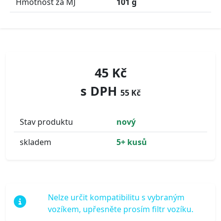
Hmotnost za MJ
101 g
45 Kč
s DPH
55 Kč
Stav produktu
nový
skladem
5+ kusů
Nelze určit kompatibilitu s vybraným
vozíkem, upřesněte prosím filtr vozíku.