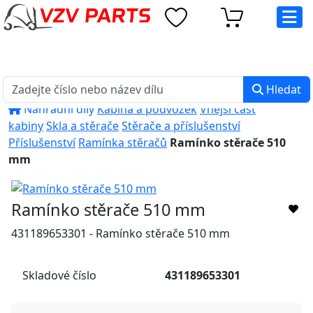
eshop@vzvparts.cz
+420 461 040 000
PO-PÁ: 8:00 - 16:00
Hledat
Náhradní díly
Kabina a podvozek
Vnější část
kabiny
Skla a stěrače
Stěrače a příslušenství
Příslušenství
Ramínka stěračů
Ramínko stěrače 510
mm
Ramínko stěrače 510 mm
431189653301 - Ramínko stěrače 510 mm
Skladové číslo
431189653301