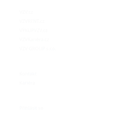
VZV.cz
VZVRENT.cz
VÝKUPVZV.cz
VZVKariéra.cz
VZV GROUP s.r.o.
O nás
Kontakt
Kariéra
Můj účet
Přihlásit se
eshop@vzvparts.cz