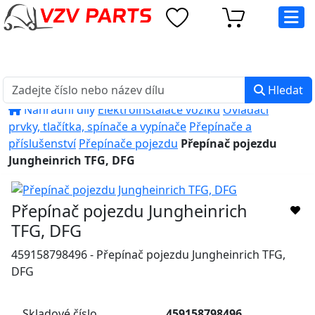
eshop@vzvparts.cz
+420 461 040 000
PO-PÁ: 8:00 - 16:00
Hledat
Náhradní díly
Elektroinstalace vozíků
Ovládací
prvky, tlačítka, spínače a vypínače
Přepínače a
příslušenství
Přepínače pojezdu
Přepínač pojezdu
Jungheinrich TFG, DFG
Přepínač pojezdu Jungheinrich
TFG, DFG
459158798496 - Přepínač pojezdu Jungheinrich TFG,
DFG
Skladové číslo
459158798496