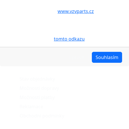
Volbou příslušné možnosti vyslovujete souhlas s tím,
aby internetové stránky
www.vzvparts.cz
využívaly na
Vašem zařízení soubory cookies, a to zejména za
účelem usnadnění využívání internetových stránek,
pro analýzu údajů a marketingové účely. Blíže je o
cookies pojednáno na
tomto odkazu
.
Upravit
Souhlasím
O nákupu
Stav objednávky
Možnosti dopravy
Možnosti platby
Reklamace
Obchodní podmínky
Naše projekty