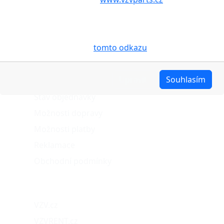
Vašem zařízení soubory cookies, a to zejména za
účelem usnadnění využívání internetových stránek,
pro analýzu údajů a marketingové účely. Blíže je o
cookies pojednáno na
tomto odkazu
.
O nákupu
Upravit
Souhlasím
Stav objednávky
Možnosti dopravy
Možnosti platby
Reklamace
Obchodní podmínky
Naše projekty
VZV.cz
VZVRENT.cz