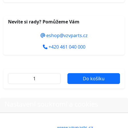
Nevíte si rady? Pomůžeme Vám
eshop@vzvparts.cz
+420 461 040 000
Do košíku
Další fotografie produktu
Nastavení soukromí a cookies
Volbou příslušné možnosti vyslovujete souhlas s tím,
aby internetové stránky
www.vzvparts.cz
využívaly na