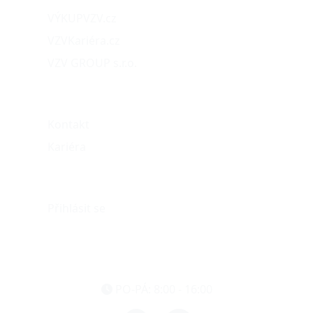
VÝKUPVZV.cz
VZVKariéra.cz
VZV GROUP s.r.o.
O nás
Kontakt
Kariéra
Můj účet
Přihlásit se
eshop@vzvparts.cz
+420 461 040 000
PO-PÁ: 8:00 - 16:00