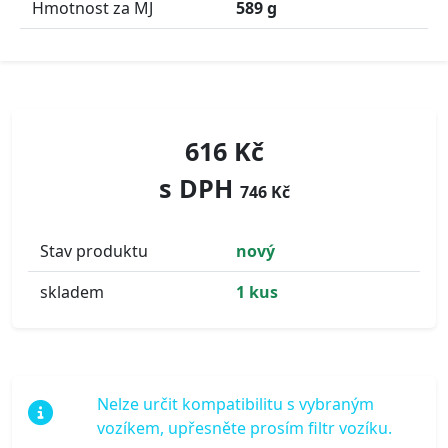
Hmotnost za MJ
589 g
616 Kč
s DPH
746 Kč
Stav produktu
nový
skladem
1 kus
Nelze určit kompatibilitu s vybraným
vozíkem, upřesněte prosím filtr vozíku.