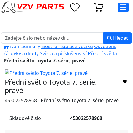
eshop@vzvparts.cz
+420 461 040 000
PO-PÁ: 8:00 - 16:00
Hledat
Náhradní díly
Elektroinstalace vozíků
Osvětlení,
žárovky a diody
Světla a příslušenství
Přední světla
Přední světlo Toyota 7. série, pravé
Přední světlo Toyota 7. série,
pravé
453022578968 - Přední světlo Toyota 7. série, pravé
Skladové číslo
453022578968