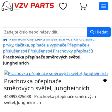
eshop@vzvparts.cz
+420 461 040 000
PO-PÁ: 8:00 - 16:00
Hledat
Náhradní díly
Elektroinstalace vozíků
Ovládací
prvky, tlačítka, spínače a vypínače
Přepínače a
příslušenství
Příslušenství
Prachovky přepínačů
Prachovka přepínače směrových světel,
Jungheinrich
Prachovka přepínače
směrových světel, Jungheinrich
443993325638 - Prachovka přepínače směrových
světel, Jungheinrich