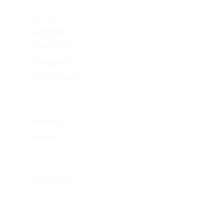
VZV.cz
VZVRENT.cz
VÝKUPVZV.cz
VZVKariéra.cz
VZV GROUP s.r.o.
O nás
Kontakt
Kariéra
Můj účet
Přihlásit se
eshop@vzvparts.cz