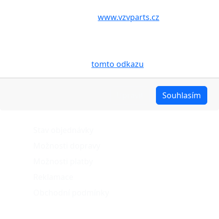
Volbou příslušné možnosti vyslovujete souhlas s tím,
aby internetové stránky
www.vzvparts.cz
využívaly na
Vašem zařízení soubory cookies, a to zejména za
účelem usnadnění využívání internetových stránek,
pro analýzu údajů a marketingové účely. Blíže je o
cookies pojednáno na
tomto odkazu
.
Upravit
Souhlasím
O nákupu
Stav objednávky
Možnosti dopravy
Možnosti platby
Reklamace
Obchodní podmínky
Naše projekty