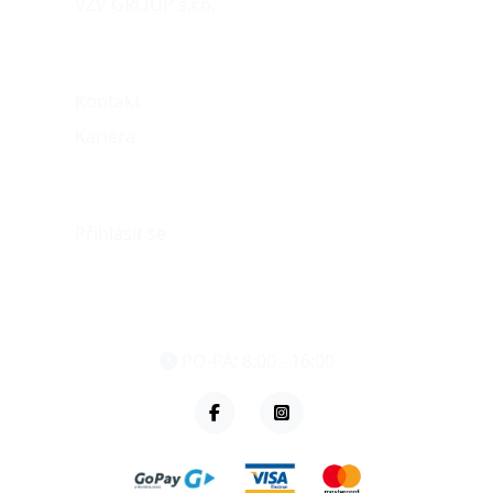
VZV GROUP s.r.o.
O nás
Kontakt
Kariéra
Můj účet
Přihlásit se
eshop@vzvparts.cz
+420 461 040 000
PO-PÁ: 8:00 - 16:00