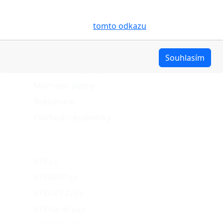
účelem usnadnění využívání internetových stránek,
pro analýzu údajů a marketingové účely. Blíže je o
cookies pojednáno na
tomto odkazu
.
O nákupu
Stav objednávky
Upravit
Souhlasím
Možnosti dopravy
Možnosti platby
Reklamace
Obchodní podmínky
Naše projekty
VZV.cz
VZVRENT.cz
VÝKUPVZV.cz
VZVKariéra.cz