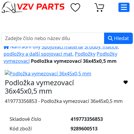
eshop@vzvparts.cz
+420 461 040 000
PO-PÁ: 8:00 - 16:00
Hledat
Náhradní díly
Spojovací materiál
Šrouby, matice,
podložky a další spojovací mat.
Podložky
Podložky
vymezovací
Podložka vymezovací 36x45x0,5 mm
Podložka vymezovací
36x45x0,5 mm
419773356853 - Podložka vymezovací 36x45x0,5 mm
Skladové číslo
419773356853
Kód zboží
9289600513