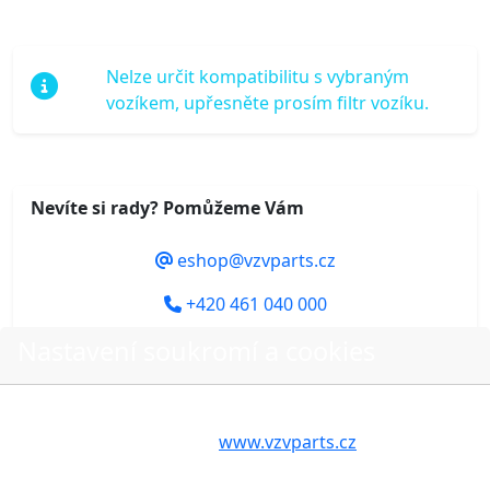
Nelze určit kompatibilitu s vybraným
vozíkem, upřesněte prosím filtr vozíku.
Nevíte si rady? Pomůžeme Vám
eshop@vzvparts.cz
+420 461 040 000
Nastavení soukromí a cookies
Volbou příslušné možnosti vyslovujete souhlas s tím,
Do košíku
aby internetové stránky
www.vzvparts.cz
využívaly na
Vašem zařízení soubory cookies, a to zejména za