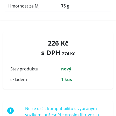
Hmotnost za MJ
75 g
226 Kč
s DPH
274 Kč
Stav produktu
nový
skladem
1 kus
Nelze určit kompatibilitu s vybraným
vozíkem, upřesněte prosím filtr vozíku.