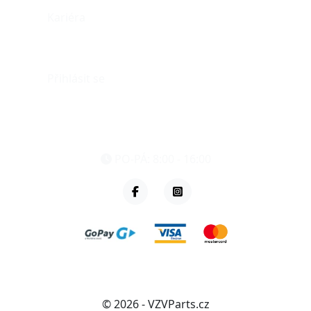
Kariéra
Můj účet
Přihlásit se
eshop@vzvparts.cz
+420 461 040 000
PO-PÁ: 8:00 - 16:00
© 2026 - VZVParts.cz