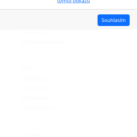
cookies pojednáno na
tomto odkazu
.
Stav objednávky
Možnosti dopravy
Upravit
Souhlasím
Možnosti platby
Reklamace
Obchodní podmínky
Naše projekty
VZV.cz
VZVRENT.cz
VÝKUPVZV.cz
VZVKariéra.cz
VZV GROUP s.r.o.
O nás
Kontakt