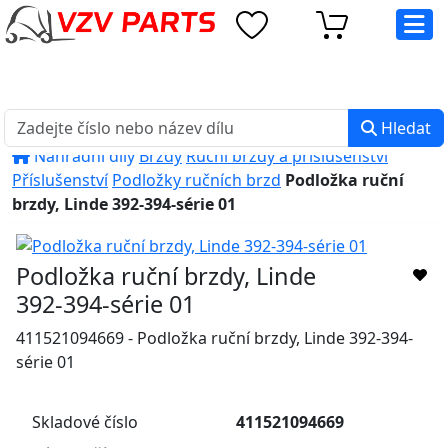
eshop@vzvparts.cz
+420 461 040 000
PO-PÁ: 8:00 - 16:00
Hledat
Náhradní díly
Brzdy
Ruční brzdy a příslušenství
Příslušenství
Podložky ručních brzd
Podložka ruční
brzdy, Linde 392-394-série 01
Podložka ruční brzdy, Linde
392-394-série 01
411521094669 - Podložka ruční brzdy, Linde 392-394-
série 01
Skladové číslo
411521094669