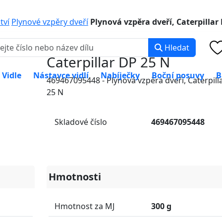
0 000
PO-PÁ: 8:00 -
tví
Plynové vzpěry dveří
Plynová vzpěra dveří, Caterpillar
Plynová vzpěra dveří,
Hledat
Caterpillar DP 25 N
Vidle
Nástavce vidlí
Nabíječky
Boční posuvy
B
469467095448 - Plynová vzpěra dveří, Caterpill
25 N
Skladové číslo
469467095448
Hmotnosti
Hmotnost za MJ
300 g