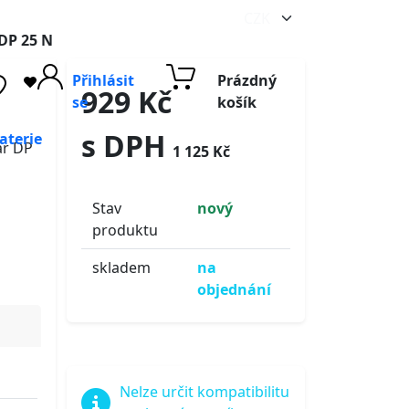
 DP 25 N
Přihlásit
Prázdný
929 Kč
se
košík
s DPH
aterie
ar DP
1 125 Kč
Stav
nový
produktu
skladem
na
objednání
Nelze určit kompatibilitu