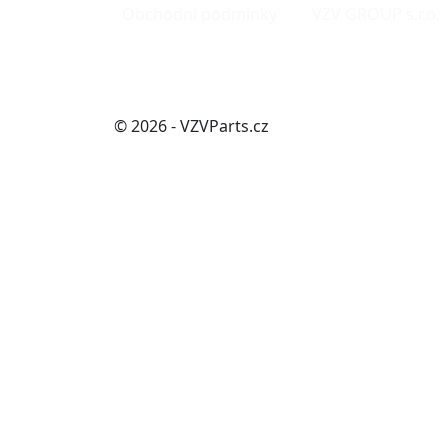
Obchodní podmínky
VZV GROUP s.r.o.
© 2026 - VZVParts.cz