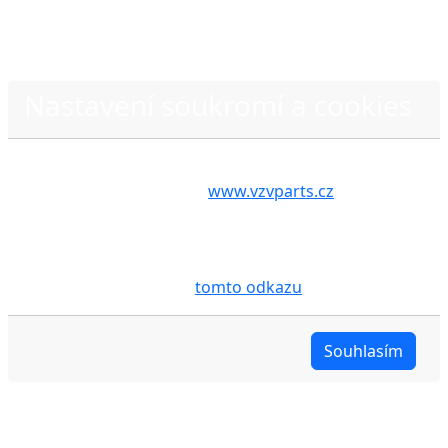
Nastavení soukromí a cookies
Zásady ochrany osobních údajů
Volbou příslušné možnosti vyslovujete souhlas s tím,
aby internetové stránky
www.vzvparts.cz
využívaly
na Vašem zařízení soubory cookies, a to zejména za
účelem usnadnění využívání internetových stránek,
pro analýzu údajů a marketingové účely. Blíže je o
cookies pojednáno na
tomto odkazu
.
Upravit
Souhlasím