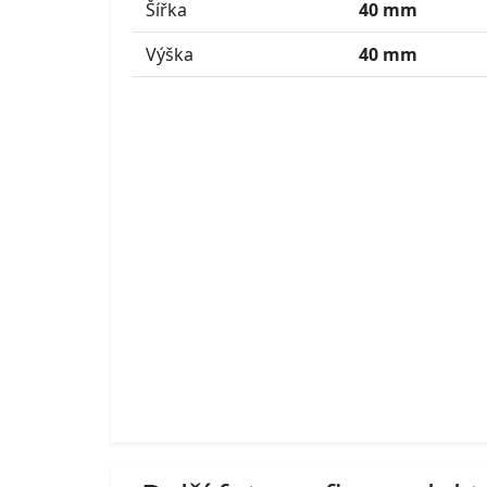
Šířka
40 mm
Výška
40 mm