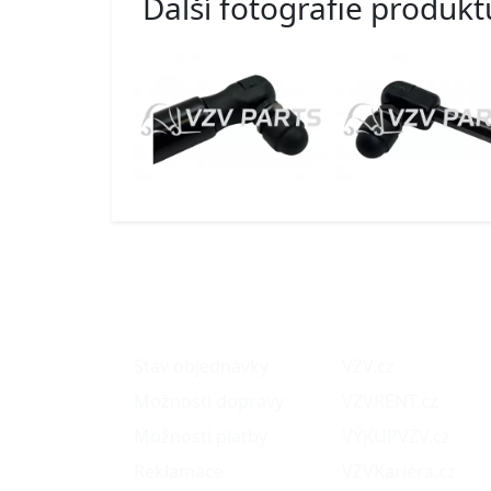
Další fotografie produkt
O nákupu
Naše projekty
Stav objednávky
VZV.cz
Možnosti dopravy
VZVRENT.cz
Možnosti platby
VÝKUPVZV.cz
Reklamace
VZVKariéra.cz