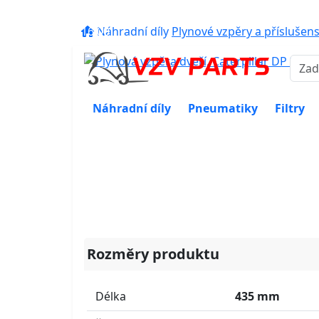
eshop@vzvparts.cz
+420 461 04
16:00
Náhradní díly
Plynové vzpěry a příslušens
Náhradní díly
Pneumatiky
Filtry
Rozměry produktu
Délka
435 mm