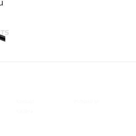
u
O nás
Můj účet
Kontakt
Přihlásit se
Kariéra