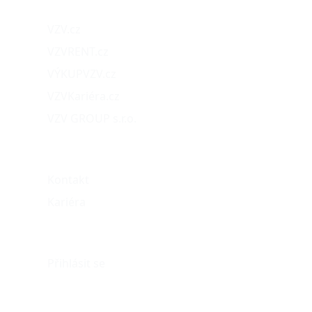
VZV.cz
VZVRENT.cz
VÝKUPVZV.cz
VZVKariéra.cz
VZV GROUP s.r.o.
O nás
Kontakt
Kariéra
Můj účet
Přihlásit se
eshop@vzvparts.cz