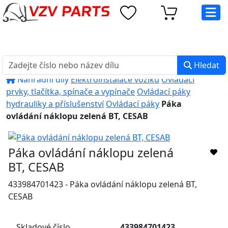
eshop@vzvparts.cz
+420 461 040 000
PO-PÁ: 8:00 - 16:00
Hledat
Náhradní díly
Elektroinstalace vozíků
Ovládací
prvky, tlačítka, spínače a vypínače
Ovládací páky
hydrauliky a příslušenství
Ovládací páky
Páka
ovládání náklopu zelená BT, CESAB
Páka ovládání náklopu zelená
BT, CESAB
433984701423 - Páka ovládání náklopu zelená BT,
CESAB
Skladové číslo
433984701423