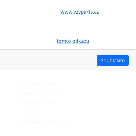
Volbou příslušné možnosti vyslovujete souhlas s tím,
aby internetové stránky
www.vzvparts.cz
využívaly na
Vašem zařízení soubory cookies, a to zejména za
účelem usnadnění využívání internetových stránek,
pro analýzu údajů a marketingové účely. Blíže je o
cookies pojednáno na
tomto odkazu
.
Upravit
Souhlasím
O nákupu
Stav objednávky
Možnosti dopravy
Možnosti platby
Reklamace
Obchodní podmínky
Naše projekty